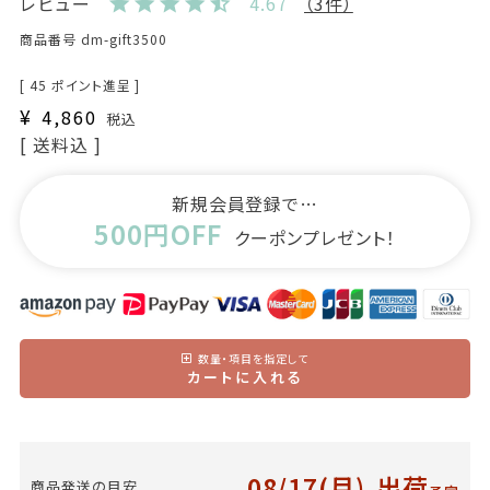
レビュー
4.67
（3件）
商品番号
dm-gift3500
[
45
ポイント進呈 ]
¥
4,860
税込
送料込
新規会員登録で…
500円OFF
クーポンプレゼント！
数量・項目を指定して
カートに入れる
08/17(月)
出荷
商品発送の目安