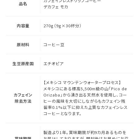
カフェインレスドリップコーヒー
品名
デカフェ モカ
内容量
270g（9g×30杯分）
原材料
コーヒー豆
生豆原産国
エチオピア
【メキシコ マウンテンウォータープロセス】
メキシコにある標高5,500m級の山「Pico de
カフェイン
Orizaba」から湧き出る天然水を使用し、コー
除去方法
ヒーの風味を大切にしながらもカフェイン残
留率0.1%以下に抑えた上質なカフェインレス
コーヒーとなります。
製造より1年。賞味期限が約9カ月あるものを
賞味期限
お届けしておりますが、開封後はお早めにお召