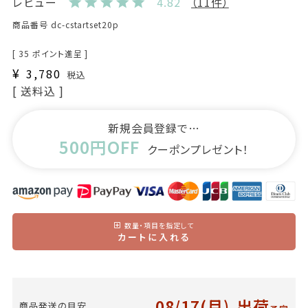
レビュー
4.82
（11件）
商品番号
dc-cstartset20p
[
35
ポイント進呈 ]
¥
3,780
税込
送料込
新規会員登録で…
500円OFF
クーポンプレゼント！
数量・項目を指定して
カートに入れる
08/17(月)
出荷
商品発送の目安