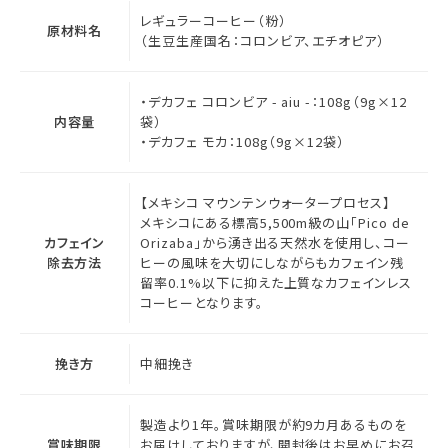
レギュラーコーヒー（粉）
原材料名
（生豆生産国名：コロンビア、エチオピア）
・デカフェ コロンビア - aiu -：108g（9g×12
内容量
袋）
・デカフェ モカ：108g（9g×12袋）
【メキシコ マウンテンウォータープロセス】
メキシコにある標高5,500m級の山「Pico de
カフェイン
Orizaba」から湧き出る天然水を使用し、コー
除去方法
ヒーの風味を大切にしながらもカフェイン残
留率0.1%以下に抑えた上質なカフェインレス
コーヒーとなります。
挽き方
中細挽き
製造より1年。賞味期限が約9カ月あるものを
賞味期限
お届けしておりますが、開封後はお早めにお召