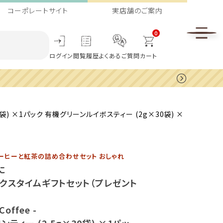
コーポレートサイト
実店舗のご案内
0
ログイン
閲覧履歴
よくあるご質問
カート
0袋) ×1パック 有機グリーンルイボスティー (2g×30袋) ×
ーヒーと紅茶の詰め合わせセット おしゃれ
に
クスタイムギフトセット（プレゼント
 Coffee -