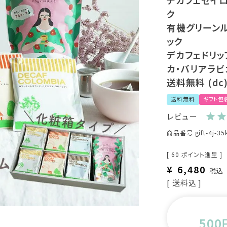
デカフェセイロン
ク
有機グリーンルイ
ック
デカフェドリッ
カ・バリアラビ
送料無料 (dc
送料無料
ギフト包
レビュー
商品番号
gift-4j-35
[
60
ポイント進呈 ]
¥
6,480
税込
送料込
500