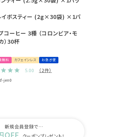
ティー (2.5g×30袋) ×1パッ
ボスティー (2g×30袋) ×1パ
プコーヒー 3種 （コロンビア・モ
カ）30杯
)
装無料
カフェインレス
お急ぎ便
5.00
（2件）
kf-jen0
新規会員登録で…
円OFF
クーポンプレゼント！