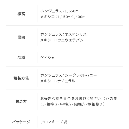
ホンジュラス：1,650m
標高
メキシコ：1,150～1,400m
ホンジュラス：オスマンサス
農園
メキシコ：ウエウエテパン
品種
ゲイシャ
ホンジュラス：シークレットハニー
精製方法
メキシコ：ナチュラル
お好きな挽き具合をお選びください。（豆のま
挽き方
ま・粗挽き・中挽き・細挽き・極細挽き）
パッケージ
アロマキープ袋