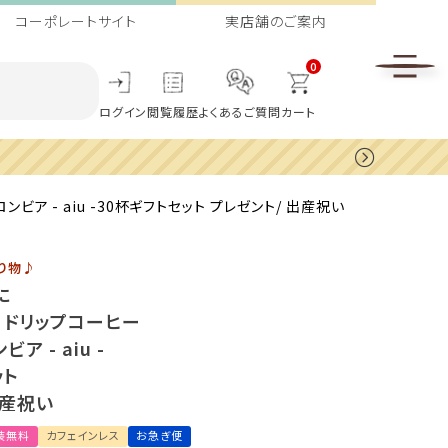
コーポレートサイト
実店舗のご案内
0
ログイン
閲覧履歴
よくあるご質問
カート
るご注意
※クリックして内容をご確認ください。
ア - aiu -30杯ギフトセット プレゼント/ 出産祝い
り物♪
に
 ドリップコーヒー
ア - aiu -
ット
出産祝い
装無料
カフェインレス
お急ぎ便