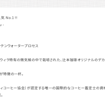
気 No.1 !!
 -
ンテンウォータープロセス
るウィラ特有の微気候の中で栽培された、辻本珈琲オリジナルのデカ
が特徴の一杯。
ルティコーヒー協会）が認定する唯一の国際的なコーヒー鑑定士の資
。