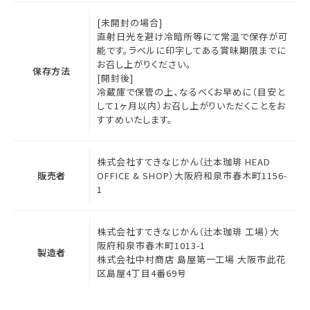
[未開封の場合]
直射日光を避け冷暗所等にて常温で保存が可
能です。ラベルに印字してある賞味期限までに
お召し上がりください。
保存方法
[開封後]
冷蔵庫で保管の上、なるべくお早めに（目安と
して1ヶ月以内）お召し上がりいただくことをお
すすめいたします。
株式会社すてきなじかん（辻本珈琲 HEAD
販売者
OFFICE & SHOP）大阪府和泉市春木町1156-
1
株式会社すてきなじかん（辻本珈琲 工場）大
阪府和泉市春木町1013-1
製造者
株式会社中村商店 島屋第一工場 大阪市此花
区島屋4丁目4番69号