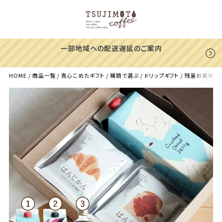
一部地域への配送遅延のご案内
HOME
商品一覧
真心こめたギフト
種類で選ぶ
ドリップギフト
残暑お見舞いに