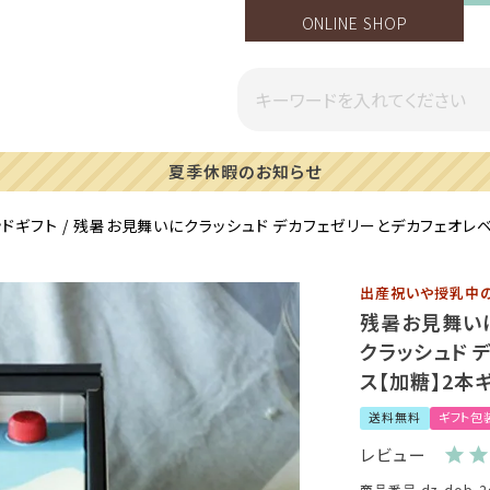
ONLINE SHOP
一部地域への配送遅延のご案内
ッドギフト
残暑お見舞いにクラッシュド デカフェゼリーとデカフェオレベー
出産祝いや授乳中
残暑お見舞い
クラッシュド 
ス【加糖】2本ギ
送料無料
ギフト包
レビュー
商品番号
dz-dob-2g