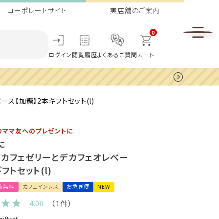
コーポレートサイト
実店舗のご案内
0
ログイン
閲覧履歴
よくあるご質問
カート
ス【加糖】2本ギフトセット(l)
のママ友へのプレゼントに
に
デカフェゼリーとデカフェオレベー
フトセット(l)
装無料
カフェインレス
お急ぎ便
NEW
4.00
（1件）
iftset