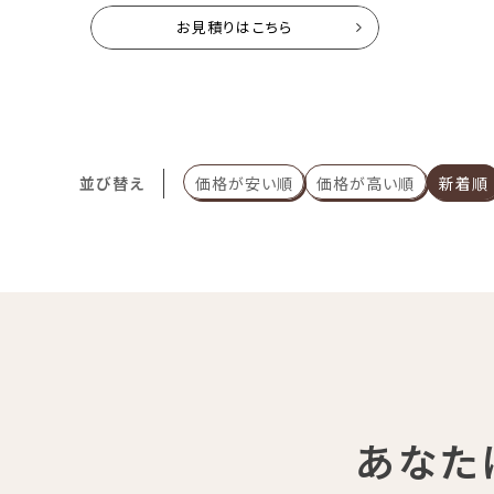
Hi-Fi Bluetooth
お見積りはこちら
透明 ワイヤレス オーディオ ブラック
送料無料
有線 サステナブル シンプル 機能的
お取り寄せ商品
¥
176,000
税込
並び替え
価格が安い順
価格が高い順
新着順
あなた