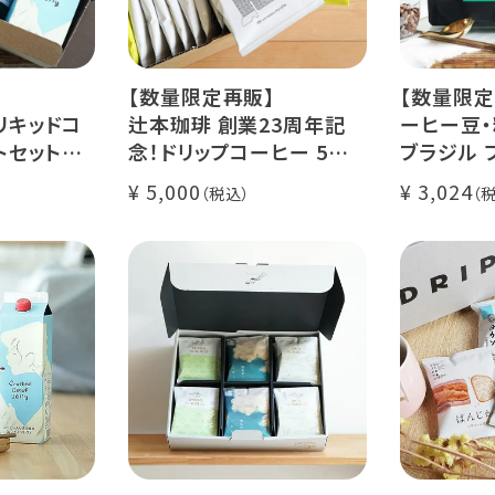
【数量限定再販】
【数量限定
リキッドコ
辻本珈琲 創業23周年記
ーヒー豆・
トセット
念！ドリップコーヒー 5種
ブラジル 
カフェ ゼリ
50杯セット
レ・ド・クリ
5,000
3,024
アニバーサリーブレンド
200g / 1
ース【無
（コスタリカ ルワンダ メキ
品種：カト
シコ）
精製方法：
コーヒー 1
イツモブレンド ヨウソロー
焙煎度：浅
ぱんじかん
COE Braz
期間限定 送料無料
Val