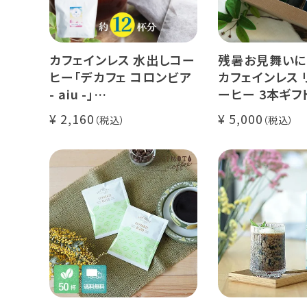
カフェインレス 水出しコー
残暑お見舞いに
ヒー「デカフェ コロンビア
カフェインレス 
- aiu -」
ーヒー 3本ギフ
24g×6個（約12杯分）
クラッシュド デ
2,160
5,000
マウンテンウォータープロ
ー 1本
セス カフェインレスコーヒ
デカフェ オレベ
ー豆100%使用 メール便
糖】1本
でお届け
デカフェ アイス
本