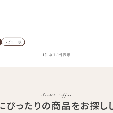
レビュー順
1
件中
1
-
1
件表示
Search coffee
にぴったりの商品
をお探し