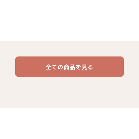
リキッド
ケニア
コーヒー豆・粉
エチオピア
コーヒー生豆
コスタリカ
コロン
デカフ
コーヒー
全ての商品を見る
ブラジル
イエメン
インドネシア
グァテ
活雑貨
福袋
業務用
定期