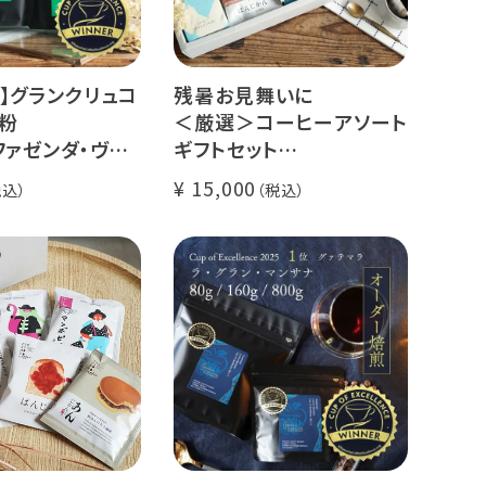
】グランクリュコ
残暑お見舞いに
粉
＜厳選＞コーヒーアソート
ファゼンダ・ヴァ
ギフトセット
スタル（100g /
リキッドコーヒー 2本 + ド
15,000
kg）
リップコーヒー 10種30杯
ゥカイ・アス
クラッシュドデカフェゼリ
ナチュラル
ー カリビアントレジャーブ
煎り
レンド
il Fazenda
グランクリュ スペシャルテ
ィ