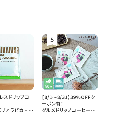
レスドリップコ
【8/1～8/31】39%OFFク
ーポン有！
リアラビカ - ア
グルメドリップコーヒー
杯分
ヨウソロー