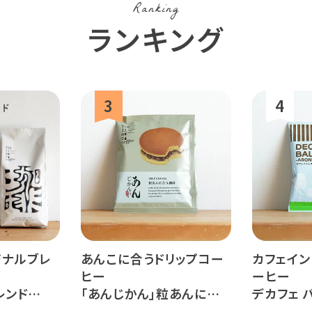
Ranking
ランキング
ルワンダ
ジナルブレ
あんこに合うドリップコー
カフェイン
ヒー
ーヒー
レンド
「あんじかん」粒あんに合う
デカフェ バ
珈琲 1杯分
ロナ - 1