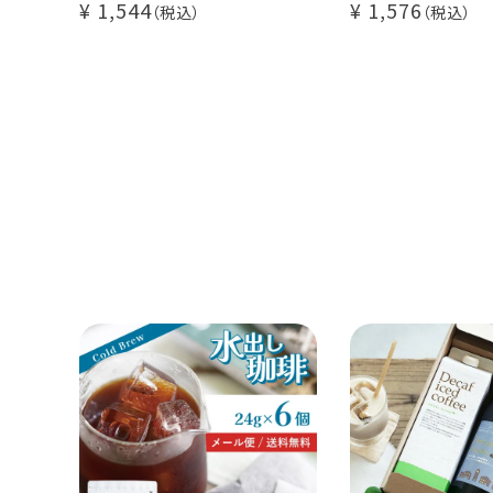
1,544
1,576
アイスコーヒー
大容量 毎日の
業務用 水出
煎りたて 新鮮
自家焙煎