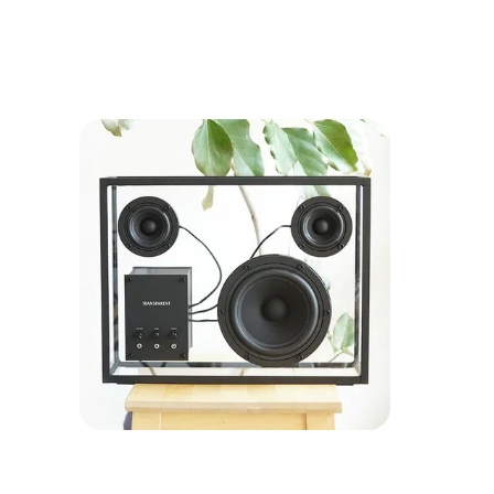
最も美しく、最も地球に優しい「透明」なサウンドア
ートスピーカー
トランスペアレント スピーカー
Transparent Speaker