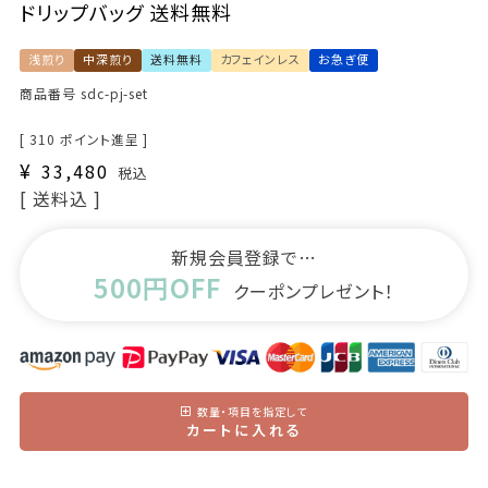
ドリップバッグ 送料無料
浅煎り
中深煎り
送料無料
カフェインレス
お急ぎ便
商品番号
sdc-pj-set
[
310
ポイント進呈 ]
¥
33,480
税込
送料込
新規会員登録で…
500円OFF
クーポンプレゼント！
数量・項目を指定して
カートに入れる