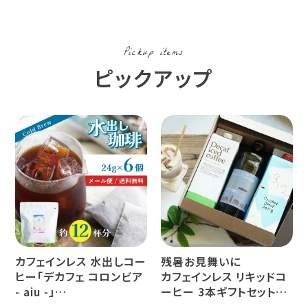
Pickup items
ピックアップ
カフェインレス 水出しコー
残暑お見舞いに
ヒー「デカフェ コロンビア
カフェインレス リキッドコ
- aiu -」
ーヒー 3本ギフトセット
24g×6個（約12杯分）
クラッシュド デカフェ ゼリ