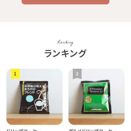
コーヒー
コーヒー
豆・粉
コスタリカ
コロンビア
メキシコ
Ranking
コーヒー生
デカフェ
茶茶茶
ランキング
豆
ペルー
ブラジル
イエメン
すてきな道
生活雑貨
福袋
具
インドネシ
グァテマラ
ホンジュラ
ア
ス
ドリップコーヒー
グルメドリップコーヒー