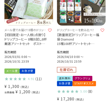
メール便でお届け！8種のドリップ
ドリップコーヒーを飲み比べ！
コーヒーをお試し♪
【初回限定・お一人様1点限り】
【数量限定】ドリップコーヒー福
ドリップコーヒー 8種お試し8杯
袋 Diamond
厳選アソートセット ポストに
15種100杯アソートセット
お届け♪
+有機グリーンルイボスティー1
販売期間
販売期間
袋付き！
2026/03/01 0:00
〜
2026/04/10 0:00
〜
2026/10/31 23:59
2026/10/31 23:59
在庫切れ
メール便
お急ぎ便
送料無料
グランクリュ
4.91
（11）
お急ぎ便
STAFFオススメ
¥
1,300
税込
¥
1,200
5.00
（8）
税込
会員価格
¥
17,280
税込