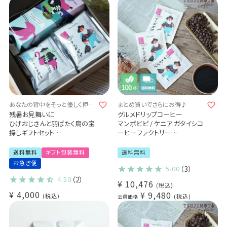
あなたの背中をそっと優しく押し
まとめ買いでさらにお得♪
てくれる1杯となりますように
残暑お見舞いに
グルメドリップコーヒー
ひげおじさんと羽ばたく鳥の宝
マンボビピ / ケニア ガタイシコ
探しギフトセット
ーヒーファクトリー
アイスコーヒー1本 & ドリップ
100杯セット
コーヒー2種
送料無料
ギフト包装無料
送料無料
詰め合わせギフトセット
お急ぎ便
5.00
（3）
カリビアントレジャーブレンド
マンボビピ ヨウソロー (dl)
4.50
（2）
¥
10,476
税込
¥
4,000
¥
9,480
税込
税込
会員価格