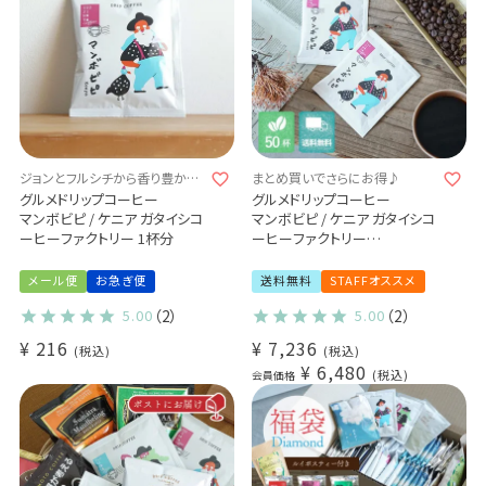
ジョンとフルシチから香り豊かな
まとめ買いでさらにお得♪
手紙が届いた！？
グルメドリップコーヒー
グルメドリップコーヒー
マンボビピ / ケニア ガタイシコ
マンボビピ / ケニア ガタイシコ
ーヒーファクトリー 1杯分
ーヒーファクトリー
50杯セット
メール便
お急ぎ便
送料無料
STAFFオススメ
5.00
（2）
5.00
（2）
¥
216
¥
7,236
税込
税込
¥
6,480
税込
会員価格