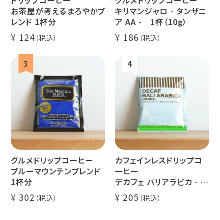
業務用
定期便
送料無料
お茶屋が考えるまろやかブ
キリマンジャロ - タンザニ
レンド 1杯分
ア AA - 1杯（10g）
124
186
ミャンマー
ルワンダ
グルメドリップコーヒー
カフェインレスドリップコ
ブルーマウンテンブレンド
ーヒー
1杯分
デカフェ バリアラビカ - ア
ロナ - 1杯分
302
205