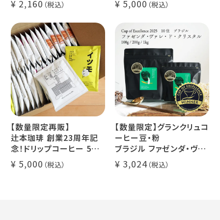
2,160
5,000
マウンテンウォータープロ
ー 1本
セス カフェインレスコーヒ
デカフェ オレベース【無
ー豆100%使用 メール便
糖】1本
でお届け
デカフェ アイスコーヒー 1
本
【数量限定再販】
【数量限定】グランクリュコ
辻本珈琲 創業23周年記
ーヒー豆・粉
念！ドリップコーヒー 5種
ブラジル ファゼンダ・ヴァ
50杯セット
レ・ド・クリスタル（100g /
5,000
3,024
アニバーサリーブレンド
200g / 1kg）
（コスタリカ ルワンダ メキ
品種：カトゥカイ・アス
シコ）
精製方法：ナチュラル
イツモブレンド ヨウソロー
焙煎度：浅煎り
ぱんじかん
COE Brazil Fazenda