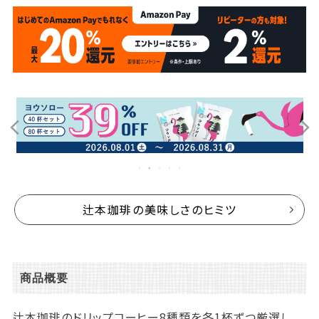
辻本珈琲の美味しさのヒミツ
商品概要
辻本珈琲のドリップコーヒー8種類を各1杯ずつ厳選し