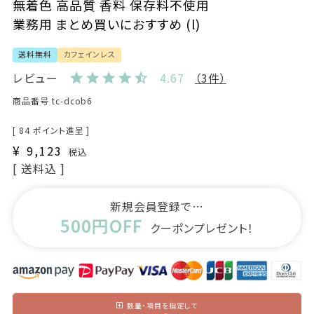
無着色 高品質 香料 保存料不使用
業務用 まとめ買いにおすすめ (l)
送料無料
カフェインレス
レビュー
4.67
（3件）
商品番号
tc-dcob6
[
84
ポイント進呈 ]
¥
9,123
税込
送料込
新規会員登録で…
500円OFF
クーポンプレゼント！
数量・項目を指定して