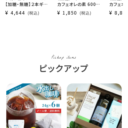
【加糖・無糖】２本ギフト
カフェオレの素 600ml
カフェオ
セット
瓶タイプ 4~5倍希釈 /
たり600
¥
¥
¥
4,644
1,850
8,87
税込
税込
カフェインレスのカフェ
砂糖不使用
瓶タイプ 
オレの素(l)
カフェオレ / ソイオレ
カフェインレスコーヒー
大容量パ
豆使用 (l)
いにおすす
Pickup items
ピックアップ