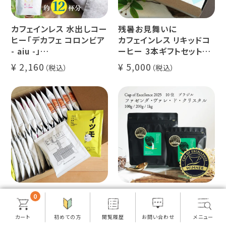
カフェインレス 水出しコー
残暑お見舞いに
ヒー「デカフェ コロンビア
カフェインレス リキッドコ
- aiu -」
ーヒー 3本ギフトセット
24g×6個（約12杯分）
クラッシュド デカフェ ゼリ
2,160
5,000
マウンテンウォータープロ
ー 1本
セス カフェインレスコーヒ
デカフェ オレベース【無
ー豆100%使用 メール便
糖】1本
でお届け
デカフェ アイスコーヒー 1
本
【数量限定再販】
【数量限定】グランクリュコ
0
辻本珈琲 創業23周年記
ーヒー豆・粉
念！ドリップコーヒー 5種
ブラジル ファゼンダ・ヴァ