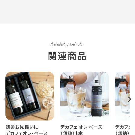
残暑お見舞いに
デカフェ オレ ベース
デカフェ 
デカフェオレ・ベース
（無糖）1本
（無糖）6