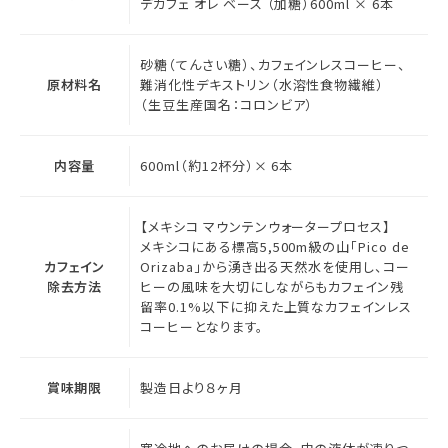
デカフェ オレ ベース （加糖）600ml × 6本
砂糖（てんさい糖）、カフェインレスコーヒー、
原材料名
難消化性デキストリン（水溶性食物繊維）
（生豆生産国名：コロンビア）
内容量
600ml（約12杯分）× 6本
【メキシコ マウンテンウォータープロセス】
メキシコにある標高5,500m級の山「Pico de
カフェイン
Orizaba」から湧き出る天然水を使用し、コー
除去方法
ヒーの風味を大切にしながらもカフェイン残
留率0.1%以下に抑えた上質なカフェインレス
コーヒーとなります。
賞味期限
製造日より８ヶ月