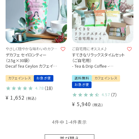
やさしく穏やかな味わいのカフェ
ご自宅用にオススメ♪
インレスティー
デカフェ セイロンティー
すてきなリラックスタイムセット
（2.5g×30袋）
（ご自宅用）
Decaf Tea Ceylon カフェイン
- Tea & Drip Coffee -
レス 紅茶
デカフェセイロンティー×1パッ
三角ティーバッグ フルリーフ使
ク
カフェインレス
お急ぎ便
送料無料
カフェインレス
用
有機グリーンルイボスティー
お急ぎ便
4.78
（18）
【3袋以上で送料無料】
×1パック
デカフェドリップコーヒー 3種
4.57
（7）
¥
1,652
税込
業務用 大容量パック まとめ買
（コロンビア・モカ・バリアラビ
¥
5,940
いにおすすめ
カ-アロナ-）36杯
税込
カフェインレス 珈琲 紅茶 送料
無料 (dc) おしゃれ
4
件中
1
-
4
件表示
並び替え