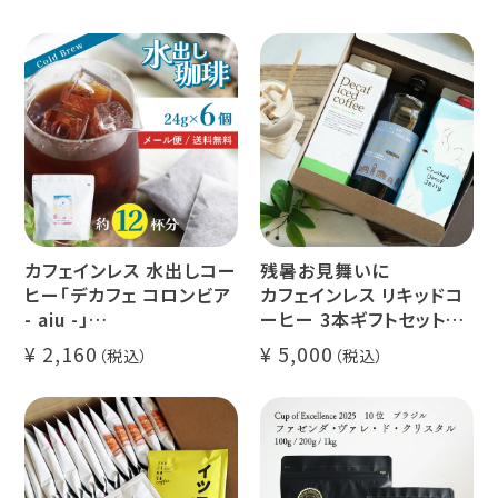
カフェインレス 水出しコー
残暑お見舞いに
ヒー「デカフェ コロンビア
カフェインレス リキッドコ
- aiu -」
ーヒー 3本ギフトセット
24g×6個（約12杯分）
クラッシュド デカフェ ゼリ
2,160
5,000
マウンテンウォータープロ
ー 1本
セス カフェインレスコーヒ
デカフェ オレベース【無
ー豆100%使用 メール便
糖】1本
でお届け
デカフェ アイスコーヒー 1
本