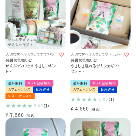
大切な方へデカフェですてきな贈
大切な方へデカフェでやさしい贈
り物を
り物を
残暑お見舞いに
残暑お見舞いに
ぜんぶデカフェのやさしいギフ
やさしさ溢れるデカフェギフト
ト
セット
- Tea & Coffee-
選べるギフトセット
デカフェドリップコーヒー3種
デカフェセイロンティー / 有機
送料無料
ギフト包装無料
送料無料
ギフト包装無料
20杯
グリーンルイボスティー
カフェインレス
お急ぎ便
カフェインレス
お急ぎ便
デカフェセイロンティー 1袋
デカフェコーヒー豆（100g×2
STAFFオススメ
有機グリーンルイボスティー1
袋）
5.00
（1）
袋
デカフェ コロンビア -アイウ- /
5.00
（1）
¥
4,860
デカフェアイスコーヒー1本
デカフェ メキシコ
税込
¥
7,560
(dl)
特別なデカフェギフト
税込
送料無料 お礼 内祝 出産祝い
(src)