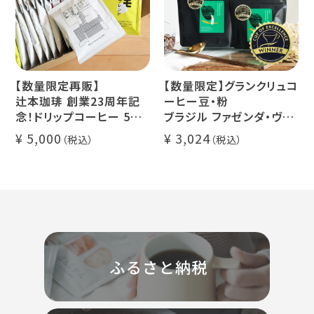
【数量限定再販】
【数量限定】グランクリュコ
辻本珈琲 創業23周年記
ーヒー豆・粉
念！ドリップコーヒー 5種
ブラジル ファゼンダ・ヴァ
50杯セット
レ・ド・クリスタル（100g /
5,000
3,024
アニバーサリーブレンド
200g / 1kg）
（コスタリカ ルワンダ メキ
品種：カトゥカイ・アス
シコ）
精製方法：ナチュラル
イツモブレンド ヨウソロー
焙煎度：浅煎り
ぱんじかん
COE Brazil Fazenda
期間限定 送料無料
Val