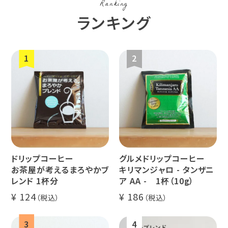
Ranking
コーヒー生
デカフェ
茶茶茶
ランキング
豆
ペルー
ブラジル
イエメン
すてきな道
生活雑貨
福袋
具
インドネシ
グァテマラ
ホンジュラ
ア
ス
ドリップコーヒー
グルメドリップコーヒー
業務用
定期便
送料無料
お茶屋が考えるまろやかブ
キリマンジャロ - タンザニ
レンド 1杯分
ア AA - 1杯（10g）
124
186
ミャンマー
ルワンダ