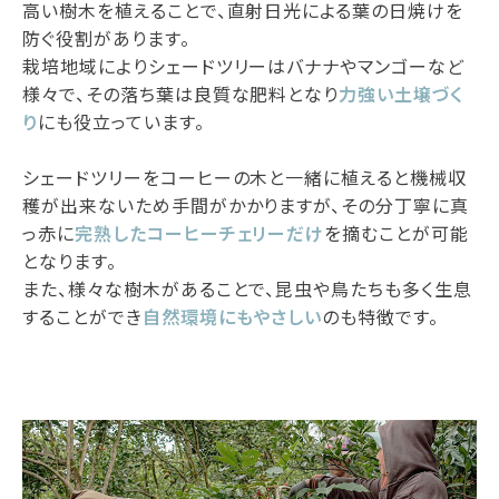
高い樹木を植えることで、直射日光による葉の日焼けを
防ぐ役割があります。
栽培地域によりシェードツリーはバナナやマンゴーなど
様々で、その落ち葉は良質な肥料となり
力強い土壌づく
り
にも役立っています。
シェードツリーをコーヒーの木と一緒に植えると機械収
穫が出来ないため手間がかかりますが、その分丁寧に真
っ赤に
完熟したコーヒーチェリーだけ
を摘むことが可能
となります。
また、様々な樹木があることで、昆虫や鳥たちも多く生息
することができ
自然環境にもやさしい
のも特徴です。