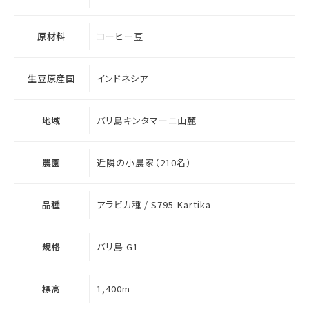
原材料
コーヒー豆
生豆原産国
インドネシア
地域
バリ島キンタマーニ山麓
農園
近隣の小農家（210名）
品種
アラビカ種 / S795-Kartika
規格
バリ島 G1
標高
1,400m