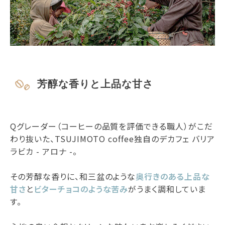
芳醇な香りと上品な甘さ
Qグレーダー（コーヒーの品質を評価できる職人）がこだ
わり抜いた、TSUJIMOTO coffee独自のデカフェ バリア
ラビカ - アロナ -。
その芳醇な香りに、和三盆のような
奥行きのある上品な
甘さ
と
ビターチョコのような苦み
がうまく調和していま
す。