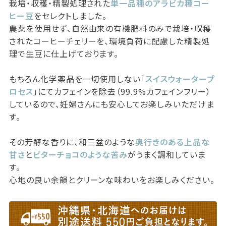
栽培・収穫・精製処理された
単一品種のアラビカ種コー
ヒー豆
をセレクトしました。
農薬を使用せず、自然由来の有機肥料のみで栽培・収穫
されたコーヒーチェリーを、環境負荷に配慮した精製処
理で生豆に仕上げております。
もちろん化学薬品を一切使用しない「
スイスウォータープ
ロセス
」にてカフェインを除去（99.9%カフェインフリー）
しているので、妊婦さんにも安心してお楽しみいただけま
す。
その芳醇な香りに、和三盆のような
奥行きのある上品な
甘さ
と
ビターチョコのような苦み
がうまく調和していま
す。
心地の良い余韻とクリーンな味わいをお楽しみください。