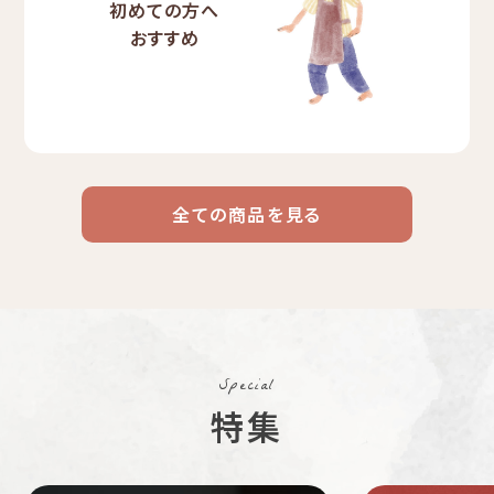
初めての方へ
おすすめ
全ての商品を見る
ドリップ
ハワイ
リキッド
ケニア
エチオピア
コーヒー
コーヒー
コーヒー
豆・粉
コスタリカ
コロンビア
メキシコ
Special
コーヒー生
デカフェ
茶茶茶
特集
豆