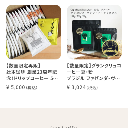
セス カフェインレスコーヒ
デカフェ オレベース【無
ー豆100%使用 メール便
糖】1本
でお届け
デカフェ アイスコーヒー 1
本
【数量限定再販】
【数量限定】グランクリュコ
辻本珈琲 創業23周年記
ーヒー豆・粉
念！ドリップコーヒー 5種
ブラジル ファゼンダ・ヴァ
50杯セット
レ・ド・クリスタル（100g /
5,000
3,024
アニバーサリーブレンド
200g / 1kg）
（コスタリカ ルワンダ メキ
品種：カトゥカイ・アス
シコ）
精製方法：ナチュラル
イツモブレンド ヨウソロー
焙煎度：浅煎り
ぱんじかん
COE Brazil Fazenda
期間限定 送料無料
Val