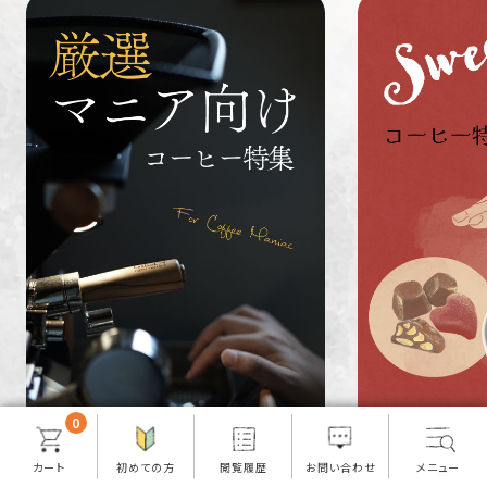
ペルー
ブラジル
イエメン
すてきな道
生活雑貨
福袋
具
インドネシ
グァテマラ
ホンジュラ
ア
ス
業務用
定期便
送料無料
ミャンマー
ルワンダ
0