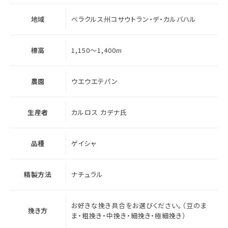
地域
ベラクルス州コサウトラン・デ・カルバハル
標高
1,150～1,400m
農園
ウエウエテパン
生産者
カルロス カデナ氏
品種
ゲイシャ
精製方法
ナチュラル
お好きな挽き具合をお選びください。（豆のま
挽き方
ま・粗挽き・中挽き・細挽き・極細挽き）