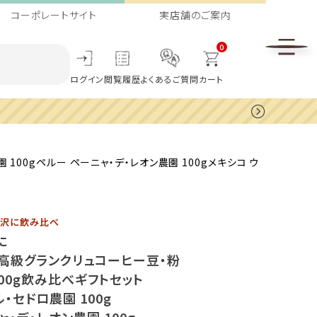
コーポレートサイト
実店舗のご案内
0
ログイン
閲覧履歴
よくあるご質問
カート
00gペルー ペーニャ・デ・レオン農園 100gメキシコ ウ
贅沢に飲み比べ
に
高級グランクリュコーヒー豆・粉
300g飲み比べギフトセット
・セドロ農園 100g