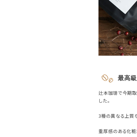
最高級
辻本珈琲で今期取
した。
3種の異なる上質
重厚感のある化粧