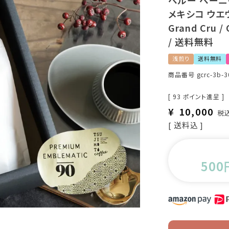
ペルー ペーニャ
メキシコ ウエ
Grand Cru 
/ 送料無料
浅煎り
送料無料
商品番号
gcrc-3b-
[
93
ポイント進呈 ]
¥
10,000
税
送料込
500