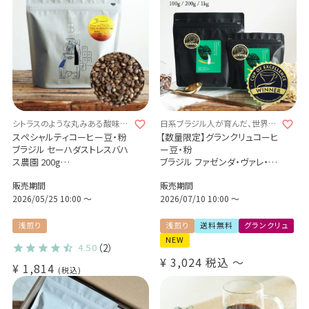
シトラスのような丸みある酸味と、
日系ブラジル人が育んだ、世界が
やさしい口当たり
認めた一杯。
スペシャルティコーヒー豆・粉
【数量限定】グランクリュコーヒ
Qグレーダー辻本が審査員として
ブラジル セーハダストレスバハ
ー豆・粉
参加しました！
ス農園 200g
ブラジル ファゼンダ・ヴァレ・
Cup of Excellence 2025 10位受
イエローブルボン / ナチュラル
ド・クリスタル（100g / 200g /
賞ロット
販売期間
販売期間
Brazil Fazenda Serra Das
1kg）
Tres Barras / Yellow Bourbon
2026/05/25 10:00
〜
品種：カトゥカイ・アス
2026/07/10 10:00
〜
/ Natural / High roast
精製方法：ナチュラル
焙煎度：浅煎り
浅煎り
浅煎り
送料無料
グランクリュ
COE Brazil Fazenda Vale Do
NEW
4.50
（2）
Cristal / Natural / Cup of
¥
3,024
税込
〜
Excellence 2025 10位受賞ロ
¥
1,814
税込
ット 送料無料