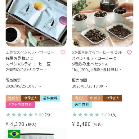
上質なスペシャルティコーヒーを
5か国を旅するコーヒー豆セット
贈りませんか？
残暑お見舞いに
スペシャルティコーヒー豆
スペシャルティコーヒー豆
5種飲み比べセット A
2種詰め合わせギフト
1kg（200g×5袋）送料無料
ブラジル セーハダストレスバハ
5か国（ブラジル・エチオピア・
販売期間
販売期間
ス（浅煎り）200g
ケニア・コロンビア・インドネシ
コロンビア カーニャドゥルセ
2026/05/25 10:00
〜
ア）
2026/05/25 10:00
〜
（中深煎り）200g
浅煎り 中煎り 中深煎り
シングルオリジン 煎りたて 新
浅煎り
中深煎り
送料無料
浅煎り
中煎り
中深煎り
鮮コーヒー豆 自家焙煎
ギフト包装無料
送料無料
5.00
（3）
5.00
（5）
¥
4,320
¥
6,480
税込
税込