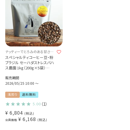
ナッティーでとろみのある甘さが
特徴
スペシャルティコーヒー豆・粉
ブラジル セーハダストレスバハ
ス農園 1kg（200g×5袋）
イエローブルボン / ナチュラル
販売期間
Brazil Fazenda Serra Das
Tres Barras / Yellow Bourbon
2026/05/25 10:00
〜
/ Natural / High roast
浅煎り
送料無料
5.00
（1）
¥
6,804
税込
¥
6,168
税込
会員価格