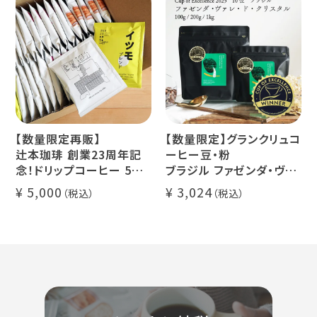
ー豆100%使用 メール便
糖】1本
でお届け
デカフェ アイスコーヒー 1
本
【数量限定再販】
【数量限定】グランクリュコ
辻本珈琲 創業23周年記
ーヒー豆・粉
念！ドリップコーヒー 5種
ブラジル ファゼンダ・ヴァ
50杯セット
レ・ド・クリスタル（100g /
5,000
3,024
アニバーサリーブレンド
200g / 1kg）
（コスタリカ ルワンダ メキ
品種：カトゥカイ・アス
シコ）
精製方法：ナチュラル
イツモブレンド ヨウソロー
焙煎度：浅煎り
ぱんじかん
COE Brazil Fazenda
期間限定 送料無料
Val