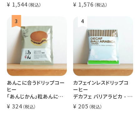
イツモブレンド 500g
500g
1,544
1,576
アイスコーヒーにオススメ
ミャンマー
ルワンダ
大容量 毎日のコーヒーに
業務用 水出
煎りたて 新鮮コーヒー豆
自家焙煎
あんこに合うドリップコー
カフェインレスドリップコ
ヒー
ーヒー
「あんじかん」粒あんに合
デカフェ バリアラビカ - ア
う珈琲 1杯分
ロナ - 1杯分
324
205