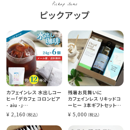
Pickup items
ピックアップ
カフェインレス 水出しコー
残暑お見舞いに
ヒー「デカフェ コロンビア
カフェインレス リキッドコ
- aiu -」
ーヒー 3本ギフトセット
24g×6個（約12杯分）
クラッシュド デカフェ ゼリ
2,160
5,000
マウンテンウォータープロ
ー 1本
セス カフェインレスコーヒ
デカフェ オレベース【無