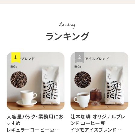
コスタリカ
コロンビア
メキシコ
Ranking
コーヒー生
デカフェ
茶茶茶
ランキング
豆
ペルー
ブラジル
イエメン
すてきな道
生活雑貨
福袋
具
インドネシ
グァテマラ
ホンジュラ
ア
ス
大容量パック・業務用にお
辻本珈琲 オリジナルブレ
業務用
定期便
送料無料
すすめ
ンド コーヒー豆
レギュラーコーヒー豆
イツモアイスブレンド