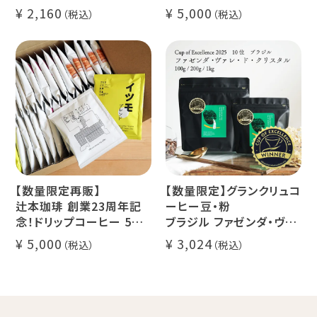
24g×6個（約12杯分）
クラッシュド デカフェ ゼリ
2,160
5,000
マウンテンウォータープロ
ー 1本
セス カフェインレスコーヒ
デカフェ オレベース【無
ー豆100%使用 メール便
糖】1本
でお届け
デカフェ アイスコーヒー 1
本
【数量限定再販】
【数量限定】グランクリュコ
辻本珈琲 創業23周年記
ーヒー豆・粉
念！ドリップコーヒー 5種
ブラジル ファゼンダ・ヴァ
50杯セット
レ・ド・クリスタル（100g /
5,000
3,024
アニバーサリーブレンド
200g / 1kg）
（コスタリカ ルワンダ メキ
品種：カトゥカイ・アス
シコ）
精製方法：ナチュラル
イツモブレンド ヨウソロー
焙煎度：浅煎り
ぱんじかん
COE Brazil Fazenda