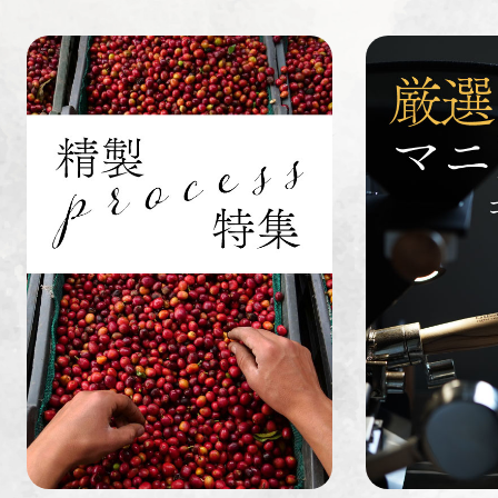
ペルー
ブラジル
イエメン
すてきな道
生活雑貨
福袋
具
インドネシ
グァテマラ
ホンジュラ
ア
ス
業務用
定期便
送料無料
ミャンマー
ルワンダ