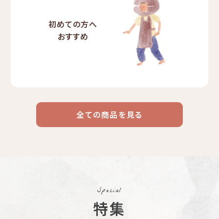
初めての方へ
おすすめ
全ての商品を見る
ドリップ
ハワイ
リキッド
ケニア
エチオピア
コーヒー
コーヒー
コーヒー
豆・粉
コスタリカ
コロンビア
メキシコ
Special
コーヒー生
デカフェ
茶茶茶
特集
豆