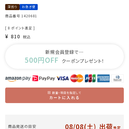
深煎り
お急ぎ便
商品番号
1420681
[
8
ポイント進呈 ]
¥
810
税込
新規会員登録で…
500円OFF
クーポンプレゼント！
数量・項目を指定して
カートに入れる
08/08(土)
出荷
商品発送の目安
予定