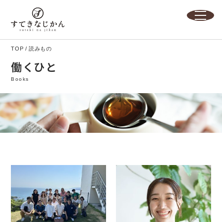
TOP
読みもの
働くひと
Books