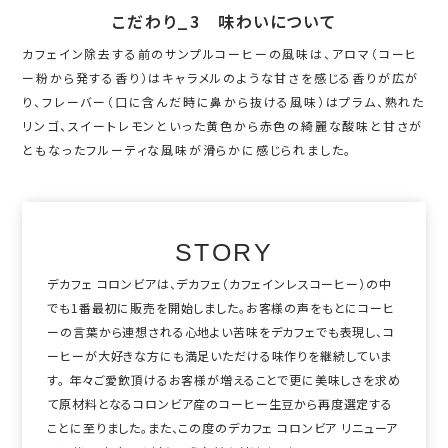
こだわり_3 味わいについて
カフェイン除去する前のサンプルコーヒーの風味は、アロマ（コーヒ
ー粉から発する香り）はキャラメルのような甘さを感じる香りが広が
り、フレーバー（口に含んだ時に鼻から抜ける風味）はプラム、熟れた
リンゴ、スイートレモンといった黄色から赤色の綺麗な酸味と甘さが
ともなったフルーティな風味が滑らかに感じられました。
STORY
デカフェ コロンビアは、デカフェ（カフェインレスコーヒー）の中
でも1番最初に販売を開始しました。お客様の声をもとにコーヒ
ーの言葉から連想される心地よい苦味をデカフェでも表現し、コ
ーヒーが大好きな方にも満足いただける味作りを継続していま
す。 年々ご愛飲頂けるお客様が増えることで更に美味しさを求め
て原材料となるコロンビア産のコーヒー生豆から再度選定する
ことに至りました。また、この度のデカフェ コロンビア リニューア