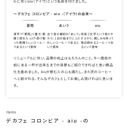
ルに伴いaiu（アイウ）という名前を付けました。
～デカフェ コロンビア - aiu -（アイウ）の由来～
愛雨
あいう
aiu
漢字で「愛雨」と書き、愛
五十音の最初の「あいう」
母音三文字という覚えや
情と雨をたっぷり受け取
から、1日の始まりにふさ
すさから、親しみを持って
った素晴らしいコーヒー
わしいコーヒーであると
毎日飲めるコーヒーであ
であるという意味
いう意味
るという意味
リニューアルに伴い、品質の向上はもちろんのこと、今一度目の
前にある一杯が出来るまでの背景もご紹介できればと思い商品
化を進めました。 Aiuが飲む人の心も満たし、また次のコーヒー
へと紡がれる、そんなデカフェとしてお楽しみ頂ければと思いま
す。
Items
デカフェ コロンビア - aiu -の