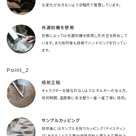
な変化がおきないよう冷暗所で管理しています。
光選別機を使用
状態によっては光選別機を使用し欠点豆を除去して
います。また焙煎後も目視でハンドピックを行ってい
ます。
Point_2
焙煎工程
キャラクターを損なわないようエネルギーの与え方、
焙煎時間、温度等に気を配り一釜一釜丁寧に焙煎。
サンプルカッピング
焙煎後にはサンプルを採りカッピング（テイスティン
グ）をすることで品質の安定供給と更なる品質向上