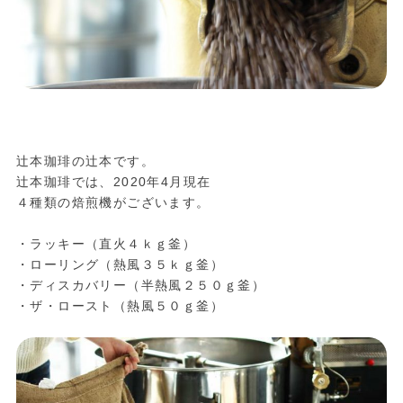
辻本珈琲の辻本です。
辻本珈琲では、2020年4月現在
４種類の焙煎機がございます。
・ラッキー（直火４ｋｇ釜）
・
ローリング（熱風３５ｋｇ釜）
・ディスカバリー（半熱風２５０ｇ釜）
・
ザ・ロースト（熱風５０ｇ釜）