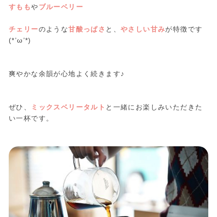
すもも
や
ブルーベリー
チェリー
のような
甘酸っぱさ
と、
やさしい甘み
が特徴です
(*’ω’*)
爽やかな余韻が心地よく続きます♪
ぜひ、
ミックスベリータルト
と一緒にお楽しみいただきた
い一杯です。