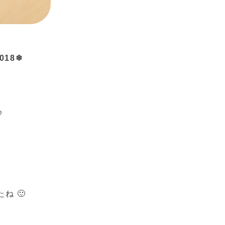
018❄
♪
ね 🙂