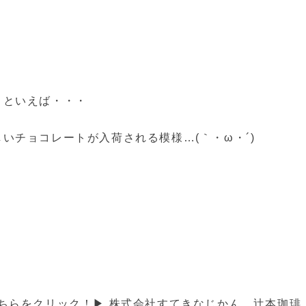
トといえば・・・
いチョコレートが入荷される模様…(｀・ω・´)
こちらをクリック！▶
株式会社すてきなじかん 辻本珈琲