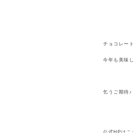
チョコレー
今年も美味し
乞うご期待♪
公式HPは