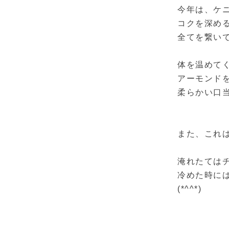
今年は、
ケ
コクを深め
全てを繋い
体を温めて
アーモンド
柔らかい口
また、これは
淹れたては
冷めた時に
(*^^*)