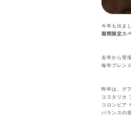
今年も出ま
期間限定スペシ
去年から登
毎年ブレン
昨年は、
グ
コスタリカ 
コロンビア 
バランスの良