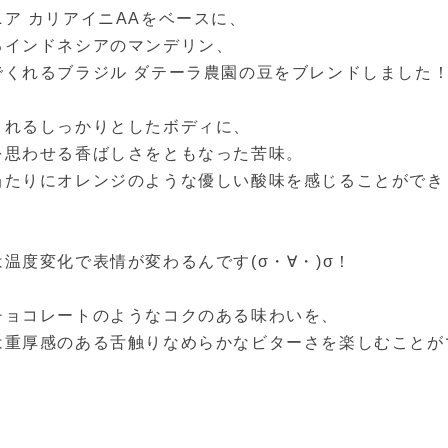
ニア カリアイニAA
をベースに、
るインドネシアのマンデリン、
でくれるブラジル ダテーラ農園の豆をブレンドしました
くれるしっかりとしたボディに、
を思わせる香ばしさをともなった苦味。
当たりにオレンジのような優しい酸味を感じることができ
温度変化で表情が変わるんです(σ・∀・)σ！
チョコレートのようなコクのある味わいを、
は重厚感のある舌触りなめらかなビターさを楽しむことが