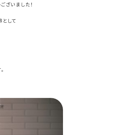
ございました！
琲として
。