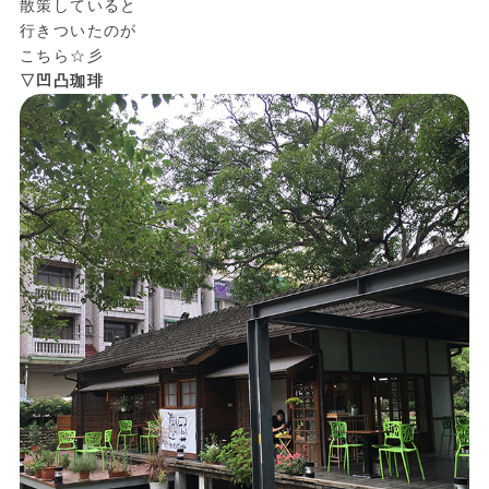
散策していると
行きついたのが
こちら☆彡
▽凹凸珈琲