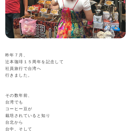
昨年７月、
辻本珈琲１５周年を記念して
社員旅行で台湾へ
行きました。
その数年前、
台湾でも
コーヒー豆が
栽培されていると知り
台北から
台中、そして