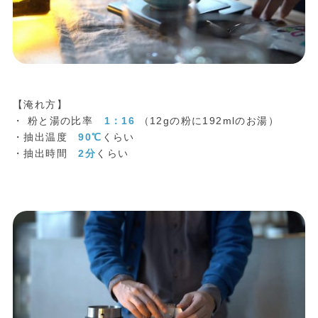
【淹れ方】
・ 粉と湯の比率
1：16
（12gの粉に192mlのお湯）
・抽出温度
90℃
くらい
・抽出時間
2分
くらい