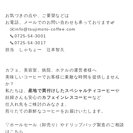
お気づきの点や、ご要望などは
お電話、メールでのお問い合わせも承っております🌿
✉️info@tsujimoto-coffee.com
📞0725-54-3001
📞0725-54-3017
担当 しゃちょー 辻本智久
カフェ、美容室、病院、ホテルの運営者様へ
美味しいコーヒーでお客様に素敵な時間を提供しません
か？
私たちは、
産地で買付けしたスペシャルティコーヒー
や
妊婦さんも安心の
カフェインレスコーヒー
など
仕入れ先をご検討のみなさま、
煎りたての新鮮なコーヒーをお届けいたします。
▽ホールセール（卸売り）やドリップバッグ製造のご相談
はこちら