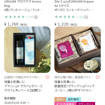
を愉しむマグカップ
折ったような美しいドリッパー
ORIGAMI アロママグ Aroma
【Air S size】ORIGAMI Dripper
Mug
Air Sサイズ
6色（マットベージュ / マットグ
オリガミ コーヒードリッパー エ
リーン / マットグレー / マットブ
アー
5.00
（1）
5.00
（1）
ルー / グリーン / ピンク）
AS樹脂製 軽量 耐衝撃性 1〜2
細部まで計算された 味わいを
杯用
¥
1,760
¥
1,320
税込
税込
豊かに
コーヒーカップ マグカップ
おりがみ オリガミ
出産祝いや授乳中のママ友への
特別な贈り物に、最高級グランク
プレゼントに
リュドリップコーヒーギフト
残暑お見舞いに
残暑お見舞いに
クラッシュド デカフェゼリーと
数量限定！グランクリュドリップ
デカフェオレベース【加糖】2本
コーヒー 2種10杯ギフトセット
ギフトセット(l)
Cup of Excellence 2024 ペル
販売期間
ー 25位
浅煎り
送料無料
2026/03/01 0:00
〜
ホンジュラス オスマンサス農
ギフト包装無料
グランクリュ