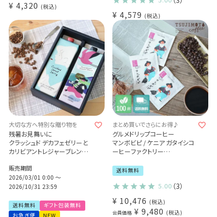
（3）
¥
4,320
税込
¥
4,579
税込
大切な方へ特別な贈り物を
まとめ買いでさらにお得♪
残暑お見舞いに
グルメドリップコーヒー
クラッシュド デカフェゼリーと
マンボビピ / ケニア ガタイシコ
カリビアントレジャーブレンド 2
ーヒーファクトリー
本ギフトセット
100杯セット
販売期間
特別なコーヒーギフト Qグレー
送料無料
ダー厳選 スペシャルティコー
2026/03/01 0:00
〜
5.00
（3）
ヒー豆使用
2026/10/31 23:59
アイスコーヒー コーヒーゼリ
¥
10,476
税込
ー
送料無料
ギフト包装無料
¥
9,480
プレゼント(l)
税込
会員価格
お急ぎ便
NEW