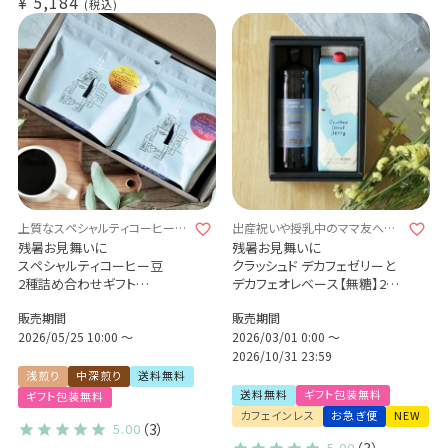
¥
5,184
税込
上質なスペシャルティコーヒーを
出産祝いや授乳中のママ友への
贈りませんか？
プレゼントに
残暑お見舞いに
残暑お見舞いに
スペシャルティコーヒー豆
クラッシュド デカフェゼリーと
2種詰め合わせギフト
デカフェオレベース【無糖】2本
ブラジル セーハダストレスバハ
ギフトセット
販売期間
販売期間
ス（浅煎り）200g
カフェインレス プレゼント 送料
コロンビア カーニャドゥルセ
2026/05/25 10:00
〜
無料(l)
2026/03/01 0:00
〜
（中深煎り）200g
2026/10/31 23:59
浅煎り
中深煎り
送料無料
送料無料
ギフト包装無料
ギフト包装無料
カフェインレス
お急ぎ便
NEW
5.00
（3）
5.00