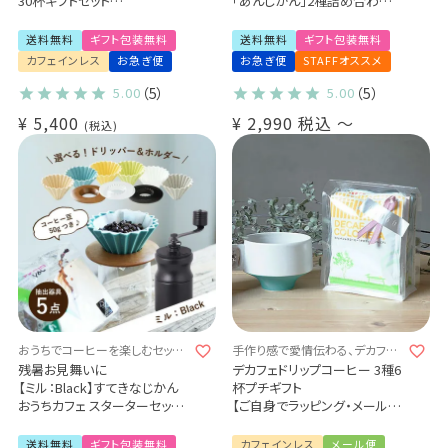
30杯ギフトセット
「あんじかん」2種詰め合わせギ
コロンビア 10杯 / モカ 10杯 /
フト
バリアラビカ10杯
（2種10袋 / 2種20袋）
送料無料
ギフト包装無料
送料無料
ギフト包装無料
カフェインレス プレゼント 贈り
粒あんに合う珈琲
カフェインレス
お急ぎ便
お急ぎ便
STAFFオススメ
物
こしあんに合う珈琲
5.00
（5）
5.00
（5）
¥
5,400
¥
2,990
税込
〜
税込
おうちでコーヒーを楽しむセット
手作り感で愛情伝わる、デカフェ
♪
プチギフト♪
残暑お見舞いに
デカフェドリップコーヒー 3種6
【ミル：Black】すてきなじかん
杯プチギフト
おうちカフェ スターターセット
【ご自身でラッピング・メール
vol.1
便】
選べる！ORIGAMI磁器ドリッパ
カフェインレスドリップコーヒ
送料無料
ギフト包装無料
カフェインレス
メール便