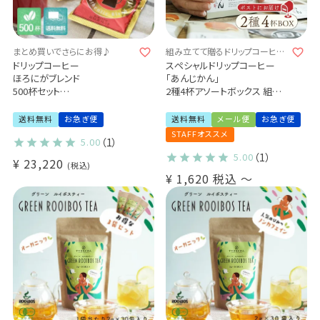
まとめ買いでさらにお得♪
組み立てて贈るドリップコーヒー
4杯ギフト♪
ドリップコーヒー
スペシャルドリップコーヒー
ほろにがブレンド
「あんじかん」
500杯セット
2種4杯アソートボックス 組み
業務用 大容量パック
立てキット
まとめ買いにおすすめ (dc)
プチギフト メール便 送料無料
送料無料
お急ぎ便
送料無料
メール便
お急ぎ便
ご自身で作るキットをお届け♪
STAFFオススメ
5.00
（1）
5.00
（1）
¥
23,220
税込
¥
1,620
税込
〜