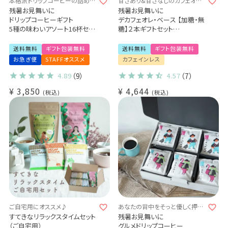
本格派ドリップコーヒーの詰め合
甘さあり&甘さなしのカフェオレ
わせ♪
の素♪
残暑お見舞いに
残暑お見舞いに
ドリップコーヒーギフト
デカフェオレ・ベース 【加糖・無
5種の味わいアソート16杯セッ
糖】２本ギフトセット
ト
カフェインレスのカフェオレの
送料無料
素(l)
送料無料
ギフト包装無料
送料無料
ギフト包装無料
お急ぎ便
STAFFオススメ
カフェインレス
4.89
（9）
4.57
（7）
¥
3,850
¥
4,644
税込
税込
ご自宅用にオススメ♪
あなたの背中をそっと優しく押し
てくれる1杯となりますように
すてきなリラックスタイムセット
残暑お見舞いに
（ご自宅用）
グルメドリップコーヒー