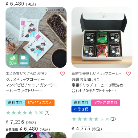
¥
6,480
税込
まとめ買いでさらにお得♪
新鮮で美味しいドリップコーヒー
３種
グルメドリップコーヒー
残暑お見舞いに
マンボビピ / ケニア ガタイシコ
定番ドリップコーヒー 3種詰め
ーヒーファクトリー
合わせ30杯ギフトセット
50杯セット
お茶屋が考えるまろやかブレン
ド20袋
送料無料
STAFFオススメ
送料無料
ギフト包装無料
ほろにがブレンド5袋
お急ぎ便
5.00
（2）
キリマンジャロ5袋
5.00
（2）
¥
7,236
税込
¥
4,375
¥
6,480
税込
税込
会員価格