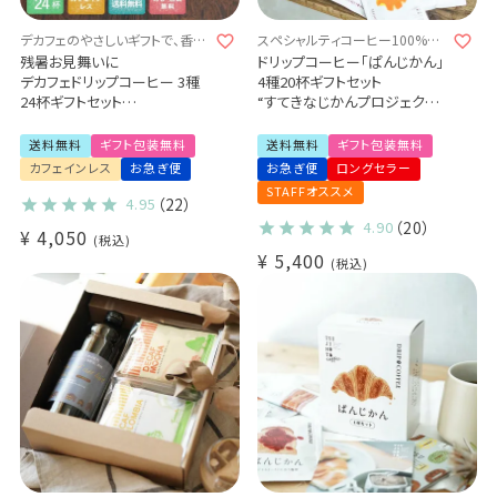
デカフェのやさしいギフトで、香り
スペシャルティコーヒー100%使
豊かなじかんを贈ろう。
用のドリップコーヒー
残暑お見舞いに
ドリップコーヒー「ぱんじかん」
デカフェドリップコーヒー 3種
4種20杯ギフトセット
24杯ギフトセット
“すてきなじかんプロジェクト”
カフェインレス 送料無料
スペシャルティコーヒー豆使用
出産祝い 御祝 プチギフト (dc)
パン好きのためのギフトセット
送料無料
ギフト包装無料
送料無料
ギフト包装無料
(sdc)
カフェインレス
お急ぎ便
お急ぎ便
ロングセラー
STAFFオススメ
4.95
（22）
4.90
（20）
¥
4,050
税込
¥
5,400
税込