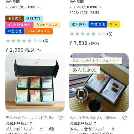
販売期間
販売期間
合わせギフト（2種10杯 / 2種20
ーヒー
杯）
2024/10/01 10:00
〜
Qグレーダー厳選 スペシャルテ
2026/04/10 0:00
〜
おかずパンに合う珈琲
ィコーヒー豆使用
2026/10/31 23:59
おやつパンに合う珈琲
中深煎り
送料無料
ドリップバッグ プレゼント 贈り
送料無料
お急ぎ便
NEW
ギフト包装無料
カフェインレス
物
お急ぎ便
STAFFオススメ
4.83
（6）
5.00
（6）
¥
7,538
税込
¥
2,990
税込
〜
デカフェのやさしいギフトで、香り
あんこ好きのあの人に、贈りませ
豊かなじかんを贈ろう。
んか？
残暑お見舞いに
残暑お見舞いに
デカフェドリップコーヒー 3種
あんこに合うドリップコーヒー