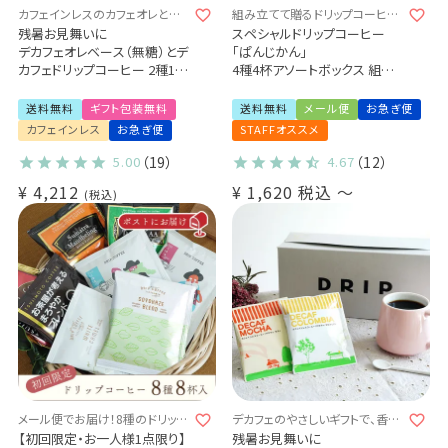
カフェインレスのカフェオレとコ
組み立てて贈るドリップコーヒー
ーヒーで、香り豊かなじかんを贈
4杯ギフト♪
残暑お見舞いに
スペシャルドリップコーヒー
ろう。
デカフェオレベース（無糖）とデ
「ぱんじかん」
カフェドリップコーヒー 2種10
4種4杯アソートボックス 組み
杯ギフト
立てキット
カフェインレス 送料無料
プチギフト メール便 送料無料
送料無料
ギフト包装無料
送料無料
メール便
お急ぎ便
甘さなし デカフェのカフェオレ
ご自身で作るキットをお届け♪
カフェインレス
お急ぎ便
STAFFオススメ
の素
(sdc)
デカフェ・コロンビア 5杯 / デカ
5.00
（19）
4.67
（12）
フェ・モカ 5杯 (dl)
¥
4,212
¥
1,620
税込
〜
税込
メール便でお届け！8種のドリップ
デカフェのやさしいギフトで、香り
コーヒーをお試し♪
豊かなじかんを贈ろう。
【初回限定・お一人様1点限り】
残暑お見舞いに