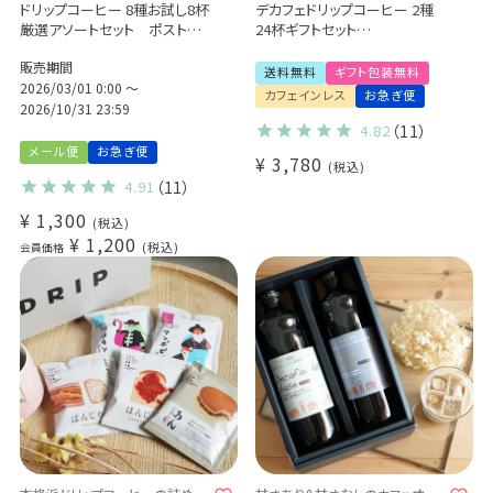
ドリップコーヒー 8種お試し8杯
デカフェドリップコーヒー 2種
厳選アソートセット ポストに
24杯ギフトセット
お届け♪
カフェインレス 送料無料
販売期間
出産祝い 御祝 い プチギフト
送料無料
ギフト包装無料
2026/03/01 0:00
〜
(dc)
カフェインレス
お急ぎ便
2026/10/31 23:59
4.82
（11）
メール便
お急ぎ便
¥
3,780
税込
4.91
（11）
¥
1,300
税込
¥
1,200
税込
会員価格