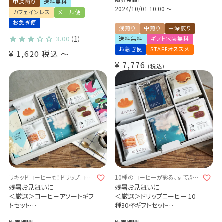
立てキット
（カフェインレスコーヒー 2種
中深煎り
送料無料
プチギフト メール便 送料無料
10杯＋スペシャルティコーヒー
2024/10/01 10:00
〜
カフェインレス
メール便
ご自身で作るキットをお届け♪
4種20杯）
お急ぎ便
おかずパンに合う珈琲
パンに合う珈琲 プレゼント 贈
浅煎り
中煎り
中深煎り
おやつパンに合う珈琲
り物 アソートセット
3.00
（1）
送料無料
ギフト包装無料
お急ぎ便
STAFFオススメ
¥
1,620
税込
〜
¥
7,776
税込
リキッドコーヒーも！ドリップコー
10種のコーヒーが彩る、すてきな
ヒーも！たっぷり詰め合わせまし
じかん
残暑お見舞いに
残暑お見舞いに
た♪
＜厳選＞コーヒーアソートギフ
＜厳選＞ドリップコーヒー 10
トセット
種30杯ギフトセット
リキッドコーヒー 2本 + ドリップ
スペシャルティコーヒー豆使用
販売期間
販売期間