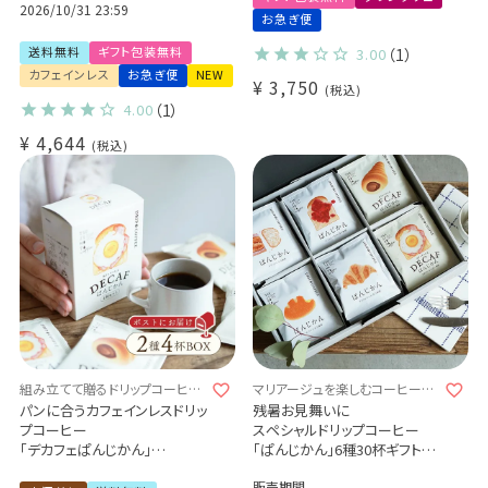
園
2026/10/31 23:59
お急ぎ便
送料無料
ギフト包装無料
3.00
（1）
カフェインレス
お急ぎ便
NEW
¥
3,750
税込
4.00
（1）
¥
4,644
税込
組み立てて贈るドリップコーヒー
マリアージュを楽しむコーヒーギ
4杯ギフト♪
フト
パンに合うカフェインレスドリッ
残暑お見舞いに
プコーヒー
スペシャルドリップコーヒー
「デカフェぱんじかん」
「ぱんじかん」6種30杯ギフトセ
2種4杯アソートボックス 組み
ット
販売期間