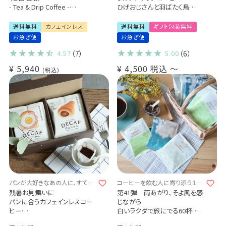
- Tea & Drip Coffee -
ひげおじさんと羽ばたく鳥
デカフェセイロンティー×1パッ
2種詰め合わせギフト（2種18袋
ク
/ 2種27袋）
送料無料
カフェインレス
送料無料
ギフト包装無料
有機グリーンルイボスティー
Qグレーダー厳選 スペシャルテ
お急ぎ便
お急ぎ便
×1パック
ィコーヒー豆使用
デカフェドリップコーヒー 3種
4.57
（7）
5.00
（6）
（コロンビア・モカ・バリアラビ
¥
5,940
¥
4,500
税込
〜
カ-アロナ-）36杯
税込
カフェインレス 珈琲 紅茶 送料
無料 (dc) おしゃれ
パンが大好きなあの人に、すてき
コーヒーを飲む人に寄り添う１杯
なマリアージュを届けませんか？
となりますように
残暑お見舞いに
第41弾 雨あがり、そよ風を感
パンに合うカフェインレスコー
じながら
ヒー
白いラクダで旅にでる60杯分
「デカフェぱんじかん」2種詰め
挽きたて充填の新鮮ドリップコ