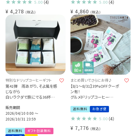
デカフェ・コロンビア 5杯 / デカ
5.00
（4）
5.00
（4）
フェ・モカ 5杯
¥
4,278
¥
4,860
かき氷シロップ (dl)
税込
税込
特別なドリップコーヒーギフト
まとめ買いでさらにお得♪
第41弾 雨あがり、そよ風を感
【8/1～8/31】39%OFFクーポ
じながら
ン有！
白いラクダで旅にでる36杯ギフ
グルメドリップコーヒー
ト
ヨウソロー
販売期間
Qグレーダー厳選 スペシャルテ
80杯セット
送料無料
お急ぎ便
ィコーヒー豆使用
2026/04/10 0:00
〜
5.00
（4）
挽きたて充填の新鮮ドリップコ
2026/10/31 23:59
ーヒーギフト
¥
7,776
税込
送料無料
ギフト包装無料