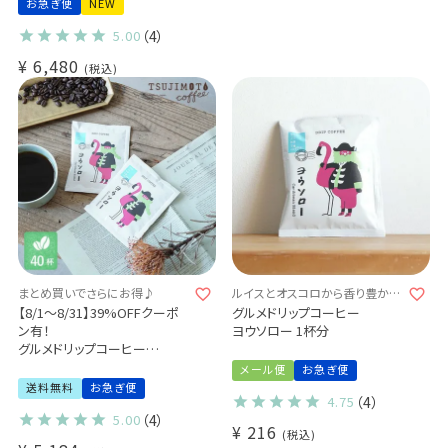
お急ぎ便
NEW
5.00
（4）
¥
6,480
税込
まとめ買いでさらにお得♪
ルイスとオスコロから香り豊かな
手紙が届いた！？
【8/1～8/31】39%OFFクーポ
グルメドリップコーヒー
ン有！
ヨウソロー 1杯分
グルメドリップコーヒー
ヨウソロー
メール便
お急ぎ便
40杯セット
送料無料
お急ぎ便
4.75
（4）
5.00
（4）
¥
216
税込