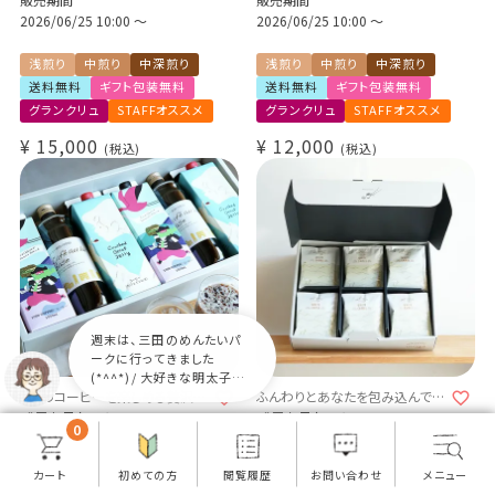
コーヒー 10種30杯
COE受賞 グランクリュ スペシ
クラッシュドデカフェゼリー カ
2026/06/25 10:00
〜
ャルティ
2026/06/25 10:00
〜
リビアントレジャーブレンド
数量限定 期間限定 送料無料
グランクリュ スペシャルティ
浅煎り
中煎り
中深煎り
浅煎り
中煎り
中深煎り
数量限定 期間限定 送料無料
送料無料
ギフト包装無料
送料無料
ギフト包装無料
グランクリュ
STAFFオススメ
グランクリュ
STAFFオススメ
¥
15,000
¥
12,000
税込
税込
週末は、三田のめんたいパ
ークに行ってきました
(*^^*)/ 大好きな明太子を
たくさん食べて幸せでした♪
3種のコーヒーを楽しめる贅沢な
ふんわりとあなたを包み込んでく
ギフトセット
れます♪
残暑お見舞いに
残暑お見舞いに
0
リキッドコーヒー3種6本ギフト
スペシャルドリップコーヒー
セット
ホワイトキャメル
カリビアントレジャーブレンド
30杯ギフトセット