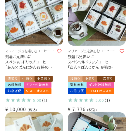
マリアージュを楽しむコーヒーギ
マリアージュを楽しむコーヒーギ
フト
フト
残暑お見舞いに
残暑お見舞いに
スペシャルドリップコーヒー
スペシャルドリップコーヒー
「あん×ぱんじかん」8種40杯コ
「あん×ぱんじかん」6種30杯ギ
ンプリートギフトセット
フトセット
（あんじかん 2種10杯＋デカフ
（あんこに合う珈琲 2種10杯＋
浅煎り
中煎り
中深煎り
浅煎り
中煎り
中深煎り
ェぱんじかん 2種10杯＋ぱんじ
パンに合う珈琲 4種20杯）
送料無料
ギフト包装無料
送料無料
ギフト包装無料
かん 4種20杯）
プレゼント 贈り物 アソートセッ
お急ぎ便
STAFFオススメ
お急ぎ便
STAFFオススメ
あんこに合う珈琲 パンに合う
ト
珈琲 プレゼント 贈り物 アソー
5.00
（1）
5.00
（1）
トセット
¥
10,000
¥
7,776
税込
税込