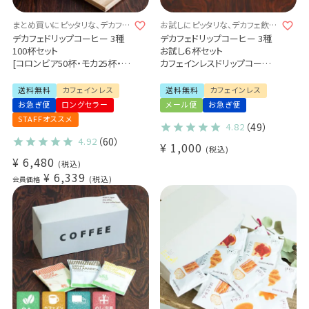
まとめ買いにピッタリな、デカフェ
お試しにピッタリな、デカフェ飲み
飲み比べセット♪
比べセット♪
デカフェドリップコーヒー 3種
デカフェドリップコーヒー 3種
100杯セット
お試し６杯セット
[コロンビア50杯・モカ25杯・バ
カフェインレスドリップコーヒ
リ25杯]
ー
ドリップコーヒー デカフェ カフ
送料無料
カフェインレス
送料無料
カフェインレス
ェインレス
お急ぎ便
ロングセラー
メール便
お急ぎ便
業務用 大容量パック まとめ買
STAFFオススメ
いにおすすめ
4.82
（49）
4.92
（60）
¥
1,000
税込
¥
6,480
税込
¥
6,339
税込
会員価格