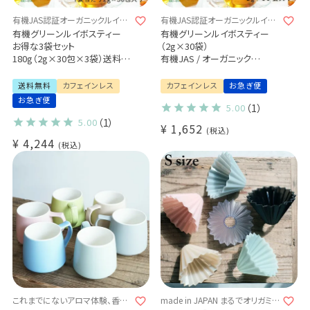
有機JAS認証オーガニックルイボ
有機JAS認証オーガニックルイボ
スティー
スティー
有機グリーンルイボスティー
有機グリーンルイボスティー
お得な3袋セット
（2g×30袋）
180g（2g×30包×3袋）送料無
有機JAS / オーガニック
料
ティーバッグタイプ
有機JAS / オーガニック
環境に優しい生分解性フィルタ
送料無料
カフェインレス
カフェインレス
お急ぎ便
ティーバッグ / ノンカフェイン
ー使用
お急ぎ便
5.00
（1）
カフェインフリー
ノンカフェイン カフェインフリ
グリーン ルイボス茶
ー
5.00
（1）
¥
1,652
税込
ホット アイス / 水出し
グリーン ルイボス茶
¥
4,244
Organic Green Rooibos Tea
税込
ホット アイス / 水出し
caffeine-free
これまでにないアロマ体験、香り
made in JAPAN まるでオリガミを