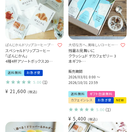
ぱんじかんドリップコーヒープチ
大切な方へ、美味しいコーヒーゼ
ギフト♪
リーを送ろう
スペシャルドリップコーヒー
残暑お見舞いに
「ぱんじかん」
クラッシュド デカフェゼリー 3
4種4杯アソートボックス20個セ
本ギフト
ット
1本1,000ml（てんさい糖・食物
販売期間
プチギフト送料無料
繊維入り）
送料無料
お急ぎ便
ばらまき用 結婚式 引き出物 ノ
カフェインレス コーヒー ノンカ
2026/03/01 0:00
〜
5.00
（1）
ベルティ (sdc)
フェイン 送料無料
2026/10/31 23:59
飲むコーヒーゼリー 良く振って
¥
21,600
税込
お召し上がり下さい(l)
送料無料
ギフト包装無料
カフェインレス
お急ぎ便
NEW
5.00
（1）
¥
5,400
税込