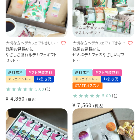
大切な方へデカフェでやさしい贈
大切な方へデカフェですてきな贈
り物を
り物を
残暑お見舞いに
残暑お見舞いに
やさしさ溢れるデカフェギフト
ぜんぶデカフェのやさしいギフ
セット
ト
選べるギフトセット
- Tea & Coffee-
デカフェセイロンティー / 有機
デカフェドリップコーヒー3種
送料無料
ギフト包装無料
送料無料
ギフト包装無料
グリーンルイボスティー
20杯
カフェインレス
お急ぎ便
カフェインレス
お急ぎ便
デカフェコーヒー豆（100g×2
デカフェセイロンティー 1袋
STAFFオススメ
袋）
有機グリーンルイボスティー1
5.00
（1）
デカフェ コロンビア -アイウ- /
袋
5.00
（1）
¥
4,860
デカフェ メキシコ
税込
デカフェアイスコーヒー1本
¥
7,560
特別なデカフェギフト
(dl)
税込
送料無料 お礼 内祝 出産祝い
(src)