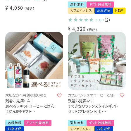
送料無料
ギフト包装無料
¥
4,050
税込
カフェインレス
お急ぎ便
NEW
5.00
（2）
¥
4,320
税込
大切な方へ特別な贈り物を
カフェインレスのコーヒーと紅茶
の詰め合わせセット おしゃれ
残暑お見舞いに
残暑お見舞いに
選べるリキッドコーヒーとぱん
すてきなリラックスタイムギフト
じかん8杯ギフト
セット（プレゼント用）
飲むコーヒーゼリー / アイスコ
- Tea & Drip Coffee -
ーヒー / カフェオレの素 / ドリ
デカフェセイロンティー
送料無料
ギフト包装無料
送料無料
ギフト包装無料
ップコーヒー
(2.5g×30袋) ×1パック
お急ぎ便
カフェインレス
お急ぎ便