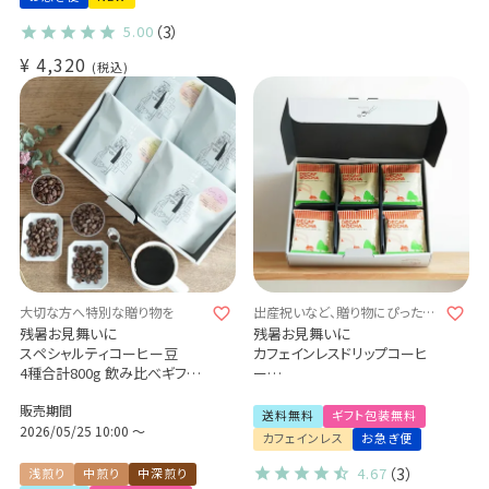
5.00
（3）
¥
4,320
税込
大切な方へ特別な贈り物を
出産祝いなど、贈り物にぴったり
♪
残暑お見舞いに
残暑お見舞いに
スペシャルティコーヒー豆
カフェインレスドリップコーヒ
4種合計800g 飲み比べギフト
ー
自家焙煎 煎りたて新鮮 贈り物
デカフェ モカ
販売期間
に
30杯ギフトセット (dc)
送料無料
ギフト包装無料
2026/05/25 10:00
〜
カフェインレス
お急ぎ便
4.67
（3）
浅煎り
中煎り
中深煎り