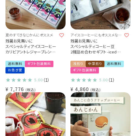
夏のすてきなじかんにオススメ
アイスコーヒーにもオススメなコ
ーヒー豆のギフトセット
残暑お見舞いに
残暑お見舞いに
スペシャルティアイスコーヒー
スペシャルティコーヒー豆
カリビアントレジャーブレンド
2種詰め合わせギフト -iced
1,000ml[無糖]
coffee-
６本ギフトセット
アイスコーヒーにオススメ◎
送料無料
ギフト包装無料
浅煎り
中深煎り
送料無料
エチオピア ウェスト アルシ ゴ
お急ぎ便
ギフト包装無料
ロルチャ CWS 200g
コスタリカ ラ・パストーラ農園
5.00
（1）
5.00
（1）
200g
¥
7,776
¥
4,860
税込
贈り物 プレゼント
税込