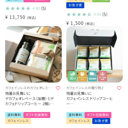
ー 6種
ー
お急ぎ便
4.80
（5）
選べる！専用ホルダー 3種
（代引き・同梱不可)
コーヒー抽出器具5点セット
4.60
（5）
¥
13,750
税込
（手挽きミル / サーバー / フィル
¥
1,500
ター）
税込
1～2杯用 / コーヒー豆 50g付
き
カフェインレスのカフェオレとコ
カフェインレスの贈り物♪
ーヒーで、香り豊かなじかんを贈
残暑お見舞いに
残暑お見舞いに
ろう。
デカフェオレベース（加糖）とデ
カフェインレス ドリップコーヒ
カフェドリップコーヒー 2種10
ー
杯ギフト
デカフェ コロンビア - aiu -
カフェインレス 送料無料
30杯ギフトセット
送料無料
ギフト包装無料
送料無料
ギフト包装無料
甘さあり デカフェのカフェオレ
プレゼント/ 出産祝い
カフェインレス
カフェインレス
お急ぎ便
の素