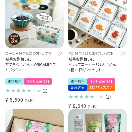
コーヒー好きなあの方へ、すてき
パン好きにはたまらないギフトセ
なコーヒー器具を贈りませんか。
ット♪
残暑お見舞いに
残暑お見舞いに
すてきなじかん×ORIGAMIギフ
ドリップコーヒー「ぱんじかん」
トボックス
4種40杯ギフトセット
選べる！ORIGAMI磁器ドリッパ
“すてきなじかんプロジェクト”
ー 6種
(sdc)
送料無料
ギフト包装無料
送料無料
ギフト包装無料
選べる！専用ホルダー 3種
お急ぎ便
STAFFオススメ
5.00
（1）
コーヒー抽出器具3点セット（1
～2杯用）
5.00
（1）
¥
6,600
税込
Kalita コーヒーサーバー
¥
8,640
jug400
税込
コーヒー豆（中挽き）のおまけ
つき
誕生日 プレゼント