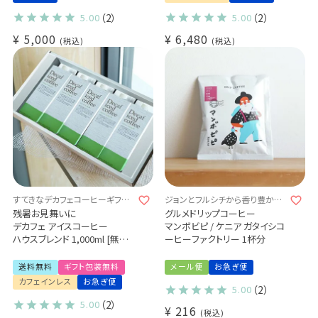
特別なコーヒーギフト Qグレー
有機グリーンルイボスティー
ダー厳選 スペシャルティコー
(2g×30袋) ×1パック
5.00
（2）
5.00
（2）
ヒー豆使用 (dl)
デカフェドリップコーヒー 3種
¥
5,000
¥
6,480
税込
（コロンビア・モカ・バリアラビ
税込
カ）30杯
送料無料 (dc)
すてきなデカフェコーヒーギフト
ジョンとフルシチから香り豊かな
♪
手紙が届いた！？
残暑お見舞いに
グルメドリップコーヒー
デカフェ アイスコーヒー
マンボビピ / ケニア ガタイシコ
ハウスブレンド 1,000ml [無糖]
ーヒーファクトリー 1杯分
5本ギフトセット [送料無料]
すてきなデカフェギフトセット
送料無料
ギフト包装無料
メール便
お急ぎ便
カフェインレスコーヒー
カフェインレス
お急ぎ便
5.00
（2）
5.00
（2）
¥
216
税込