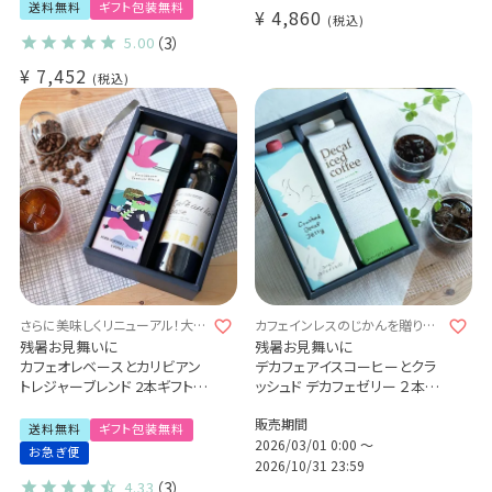
送料無料
ギフト包装無料
¥
4,860
税込
5.00
（3）
¥
7,452
税込
さらに美味しくリニューアル！大切
カフェインレスのじかんを贈りま
な方へ特別な贈り物を
せんか？
残暑お見舞いに
残暑お見舞いに
カフェオレベースとカリビアン
デカフェアイスコーヒーとクラ
トレジャーブレンド 2本ギフトセ
ッシュド デカフェゼリー ２本詰
ット
め合わせギフトセット
販売期間
特別なコーヒーギフト Qグレー
送料無料 数量限定 自家焙煎
送料無料
ギフト包装無料
ダー厳選 スペシャルティコー
カフェインレス ノンカフェイン
2026/03/01 0:00
〜
お急ぎ便
ヒー豆使用
お礼 内祝 出産祝い 手土産に
2026/10/31 23:59
アイスコーヒー カフェオレ(l)
も♪ (l)
4.33
（3）