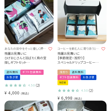
あなたの背中をそっと優しく押し
コーヒーを飲む人に寄り添う1杯
てくれる1杯となりますように
となりますように
残暑お見舞いに
残暑お見舞いに
ひげおじさんと羽ばたく鳥の宝
【季節限定・浅煎り】
探しギフトセット
スペシャルドリップコーヒー
アイスコーヒー1本 & ドリップ
第41弾 雨あがりのじかん 36杯
コーヒー2種
ギフトセット - 驟雨 -
送料無料
ギフト包装無料
浅煎り
送料無料
詰め合わせギフトセット
コスタリカ ケブラダ・グランデ
お急ぎ便
ギフト包装無料
お急ぎ便
カリビアントレジャーブレンド
農園
NEW
マンボビピ ヨウソロー (dl)
4.50
（2）
4.50
（2）
¥
4,000
税込
¥
6,998
税込