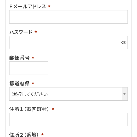
Ｅメールアドレス
(必
須)
パスワード
(必
須)
郵便番号
(必
須)
都道府県
(必
須)
住所１（市区町村）
(必
須)
住所２（番地）