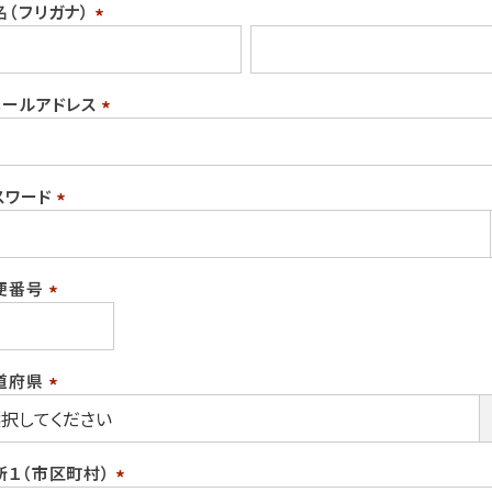
名（フリガナ）
(必
須)
メールアドレス
(必
須)
スワード
(必
須)
便番号
(必
須)
道府県
(必
須)
所１（市区町村）