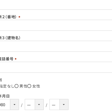
(必
須)
所２（番地）
(必
須)
所３（建物名）
電話番号
(必
須)
別
指定なし
男性
女性
年月日