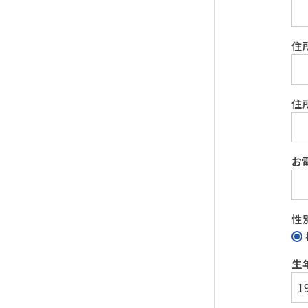
住
住
お
性
生