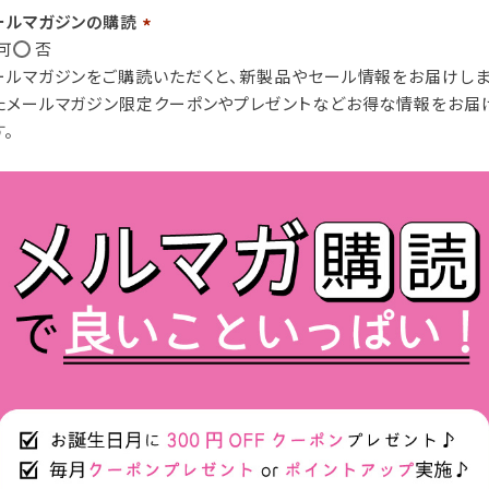
ールマガジンの購読
可
否
(必
ールマガジンをご購読いただくと、新製品やセール情報をお届けしま
須)
たメールマガジン限定クーポンやプレゼントなどお得な情報をお届
す。