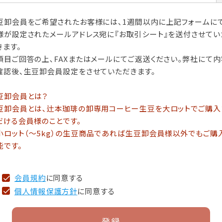
豆卸会員をご希望されたお客様には、1週間以内に上記フォームに
様が設定されたメールアドレス宛に『お取引シート』を送付させてい
きます。
項目ご回答の上、FAXまたはメールにてご返送ください。弊社にて内
確認後、生豆卸会員設定をさせていただきます。
豆卸会員とは？
豆卸会員とは、辻本珈琲の卸専用コーヒー生豆を大ロットでご購入
だける会員様のことです。
小ロット（～5kg）の生豆商品であれば生豆卸会員様以外でもご購
能です。
会員規約
に同意する
個人情報保護方針
に同意する
登録