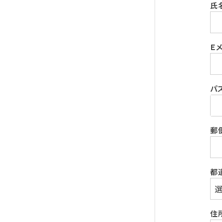
氏
Ｅ
パ
郵
都
住