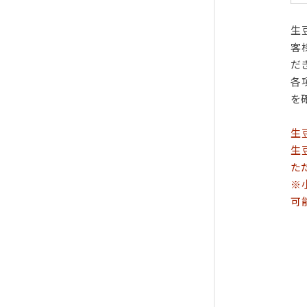
生
客
だ
各
を
生
生
た
※
可