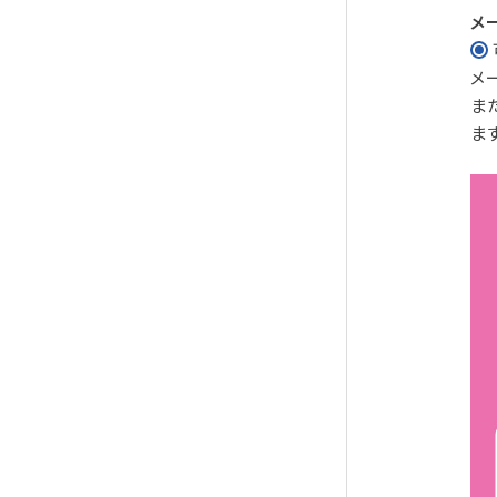
メ
メ
ま
ま