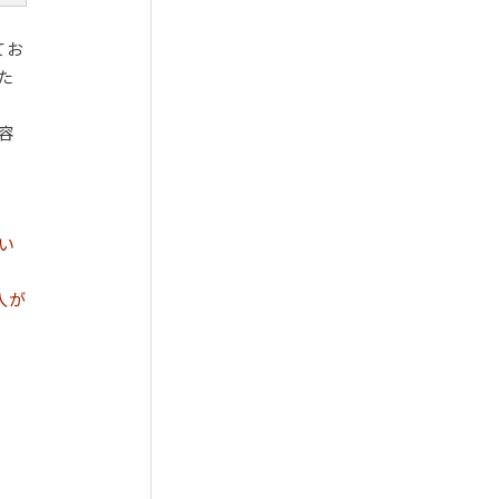
てお
た
容
い
入が