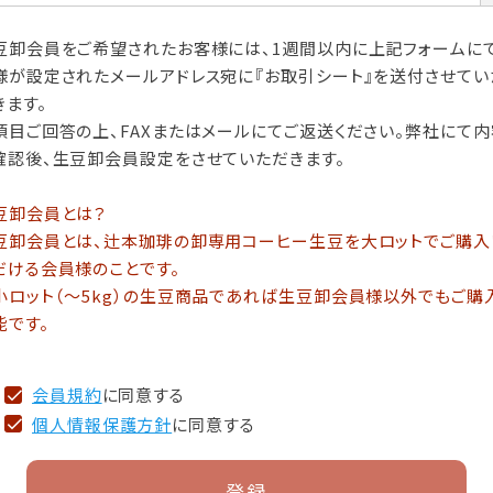
豆卸会員をご希望されたお客様には、1週間以内に上記フォームに
様が設定されたメールアドレス宛に『お取引シート』を送付させてい
きます。
項目ご回答の上、FAXまたはメールにてご返送ください。弊社にて内
確認後、生豆卸会員設定をさせていただきます。
豆卸会員とは？
豆卸会員とは、辻本珈琲の卸専用コーヒー生豆を大ロットでご購入
だける会員様のことです。
小ロット（～5kg）の生豆商品であれば生豆卸会員様以外でもご購
能です。
会員規約
に同意する
個人情報保護方針
に同意する
登録