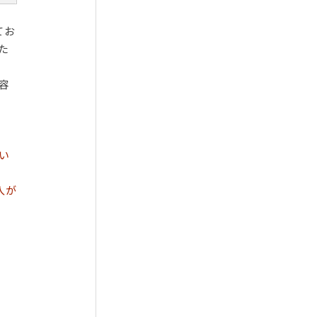
てお
た
容
い
入が