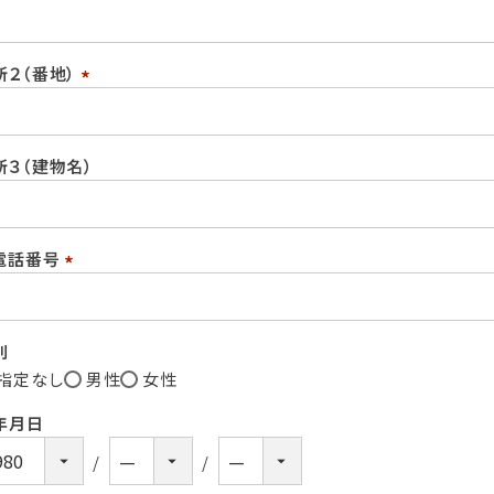
(必
須)
所２（番地）
(必
須)
所３（建物名）
電話番号
(必
須)
別
指定なし
男性
女性
年月日