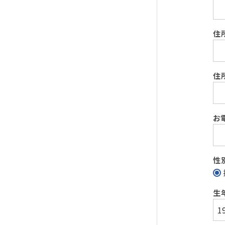
住
住
お
性
生