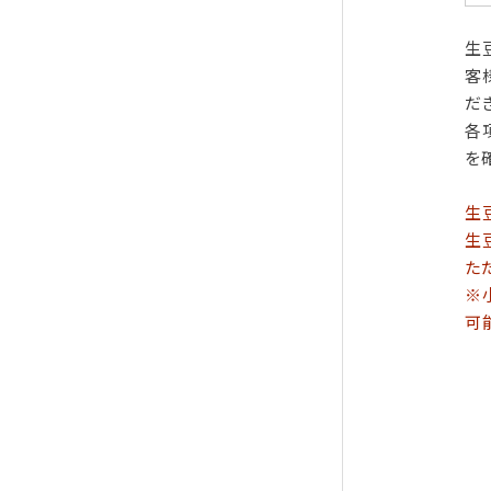
生
客
だ
各
を
生
生
た
※
可