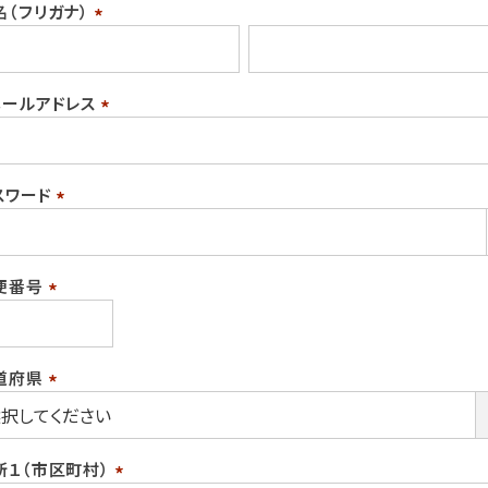
名（フリガナ）
(必
須)
メールアドレス
(必
須)
スワード
(必
須)
便番号
(必
須)
道府県
(必
須)
所１（市区町村）