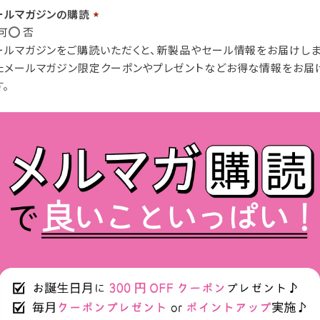
ールマガジンの購読
可
否
(必
ールマガジンをご購読いただくと、新製品やセール情報をお届けしま
須)
たメールマガジン限定クーポンやプレゼントなどお得な情報をお届
す。