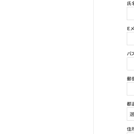
氏
Ｅ
パ
郵
都
住