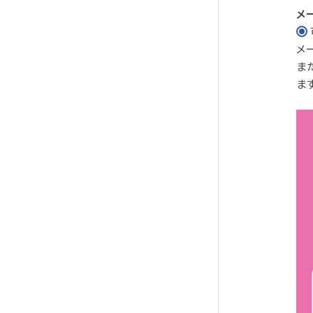
メ
メ
ま
ま