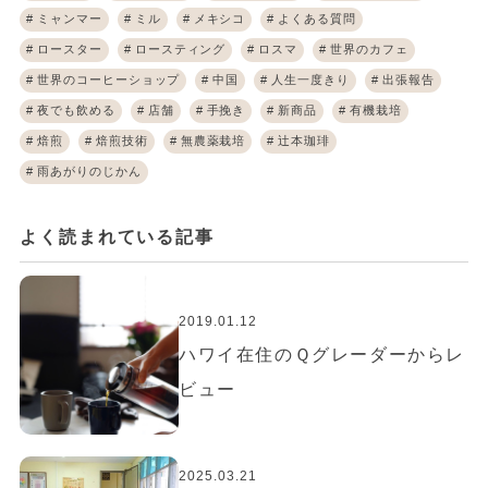
ミャンマー
ミル
メキシコ
よくある質問
ロースター
ロースティング
ロスマ
世界のカフェ
世界のコーヒーショップ
中国
人生一度きり
出張報告
夜でも飲める
店舗
手挽き
新商品
有機栽培
焙煎
焙煎技術
無農薬栽培
辻本珈琲
雨あがりのじかん
よく読まれている記事
2019.01.12
ハワイ在住のＱグレーダーからレ
ビュー
2025.03.21