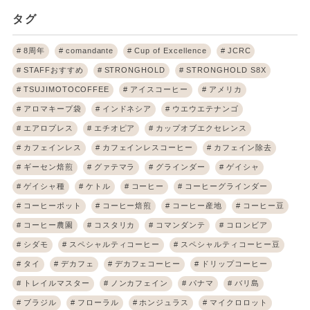
タグ
8周年
comandante
Cup of Excellence
JCRC
STAFFおすすめ
STRONGHOLD
STRONGHOLD S8X
TSUJIMOTOCOFFEE
アイスコーヒー
アメリカ
アロマキープ袋
インドネシア
ウエウエテナンゴ
エアロプレス
エチオピア
カップオブエクセレンス
カフェインレス
カフェインレスコーヒー
カフェイン除去
ギーセン焙煎
グァテマラ
グラインダー
ゲイシャ
ゲイシャ種
ケトル
コーヒー
コーヒーグラインダー
コーヒーポット
コーヒー焙煎
コーヒー産地
コーヒー豆
コーヒー農園
コスタリカ
コマンダンテ
コロンビア
シダモ
スペシャルティコーヒー
スペシャルティコーヒー豆
タイ
デカフェ
デカフェコーヒー
ドリップコーヒー
トレイルマスター
ノンカフェイン
パナマ
バリ島
ブラジル
フローラル
ホンジュラス
マイクロロット