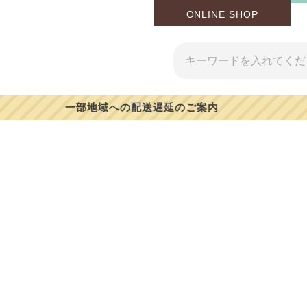
ONLINE SHOP
【39%OFF】