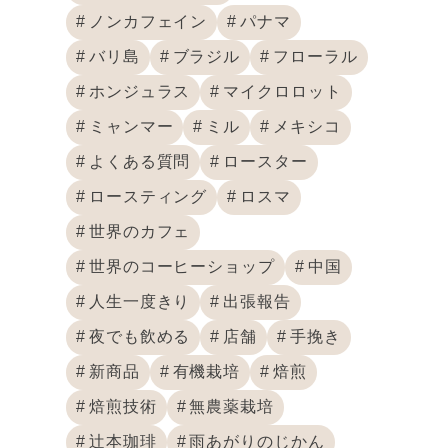
ノンカフェイン
パナマ
バリ島
ブラジル
フローラル
ホンジュラス
マイクロロット
ミャンマー
ミル
メキシコ
よくある質問
ロースター
ロースティング
ロスマ
世界のカフェ
世界のコーヒーショップ
中国
人生一度きり
出張報告
夜でも飲める
店舗
手挽き
新商品
有機栽培
焙煎
焙煎技術
無農薬栽培
辻本珈琲
雨あがりのじかん