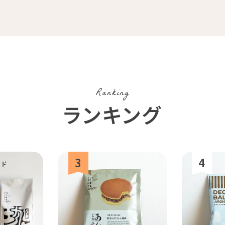
ブラジル
イエメン
インドネシア
グァテ
活雑貨
福袋
業務用
定期
Ranking
ランキング
ルワンダ