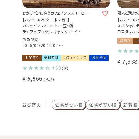
おかずパンに合うカフェインレスコーヒー
陽光と湧き水
【7/25～8/24 クーポン有！】
【7/25～8/
カフェインレスコーヒー豆・粉
スペシャル
デカフェ ブラジル キャラメラード
コスタリカ ラ
1kg（200g×5袋）
袋）
販売期間
浅煎り
中
カツアイ / パルプドナチュラル / スイスウォー
カトゥーラ 
2026/04/20 10:00
〜
タープロセス
Costa Rica L
Golden Hone
中深煎り
送料無料
カフェインレス
お急ぎ便
¥
7,938
4.50
（2）
¥
6,966
税込
並び替え
価格が安い順
価格が高い順
新着順