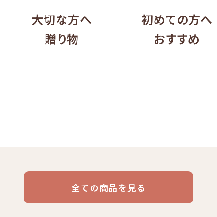
大切な方へ
初めての方へ
贈り物
おすすめ
リキッド
ケニア
コーヒー豆・粉
エチオピア
コーヒー生豆
コスタリカ
コロン
デカフ
コーヒー
全ての商品を見る