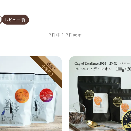
レビュー順
3
件中
1
-
3
件表示