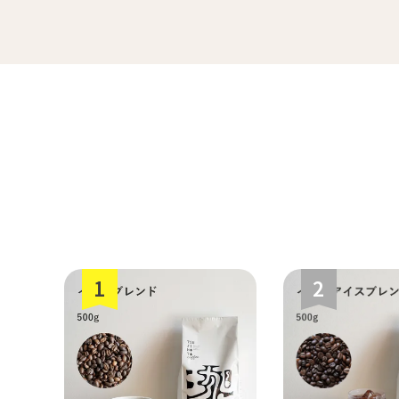
ペルー
すてきな道具
生
ミャンマー