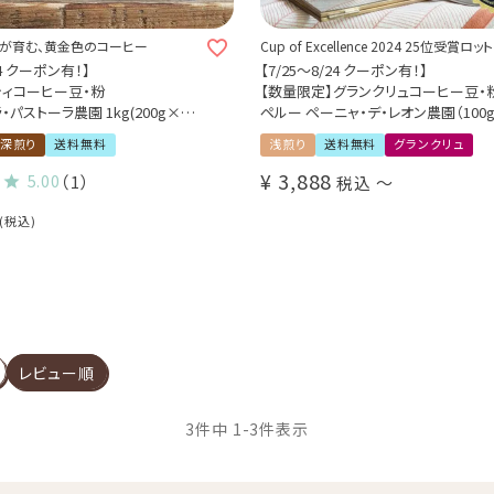
が育む、黄金色のコーヒー
Cup of Excellence 2024 25位受賞ロット
24 クーポン有！】
【7/25～8/24 クーポン有！】
ティコーヒー豆・粉
【数量限定】グランクリュコーヒー豆・
・パストーラ農園 1kg(200g×5
ペルー ペーニャ・デ・レオン農園（100g /
/ 1kg）
深煎り
送料無料
浅煎り
送料無料
グランクリュ
カトゥアイ / ゴールデン・ハニー
品種：ゲイシャ
a Pastora / Caturra / Catuai /
精製方法：ウォッシュド
¥
3,888
5.00
（1）
税込
〜
y / High roast / Fullcity roast
焙煎度：浅煎り
COE Peru Peña De Leon / Washed /
税込
Excellence 2024 25位受賞ロット 
レビュー順
3
件中
1
-
3
件表示