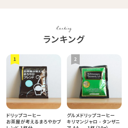
コスタリカ
コロンビア
メキシコ
Ranking
コーヒー生
デカフェ
茶茶茶
ランキング
豆
ペルー
ブラジル
イエメン
すてきな道
生活雑貨
福袋
具
インドネシ
グァテマラ
ホンジュラ
ア
ス
ドリップコーヒー
グルメドリップコーヒー
業務用
定期便
送料無料
お茶屋が考えるまろやかブ
キリマンジャロ - タンザニ
レンド 1杯分
ア AA - 1杯（10g）