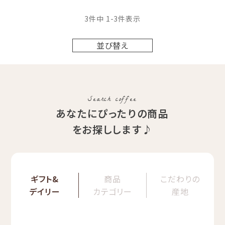
COE Peru Peña De Leon /
Washed / Cup of Excellence
3
件中
1
-
3
件表示
2024 25位受賞ロット 送料無料
並び替え
Search coffee
あなたにぴったりの商品
をお探しします♪
ギフト&
商品
こだわりの
デイリー
カテゴリー
産地