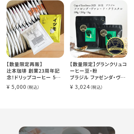
ー豆100%使用 メール便
糖】1本
でお届け
デカフェ アイスコーヒー 1
本
【数量限定再販】
【数量限定】グランクリュコ
辻本珈琲 創業23周年記
ーヒー豆・粉
念！ドリップコーヒー 5種
ブラジル ファゼンダ・ヴァ
50杯セット
レ・ド・クリスタル（100g /
5,000
3,024
アニバーサリーブレンド
200g / 1kg）
（コスタリカ ルワンダ メキ
品種：カトゥカイ・アス
シコ）
精製方法：ナチュラル
イツモブレンド ヨウソロー
焙煎度：浅煎り
ぱんじかん
COE Brazil Fazenda
期間限定 送料無料
Val