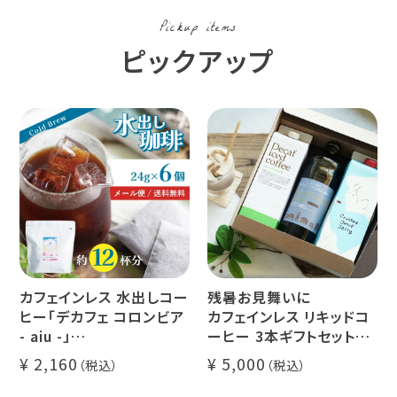
Pickup items
ピックアップ
カフェインレス 水出しコー
残暑お見舞いに
ヒー「デカフェ コロンビア
カフェインレス リキッドコ
- aiu -」
ーヒー 3本ギフトセット
24g×6個（約12杯分）
クラッシュド デカフェ ゼリ
2,160
5,000
マウンテンウォータープロ
ー 1本
セス カフェインレスコーヒ
デカフェ オレベース【無