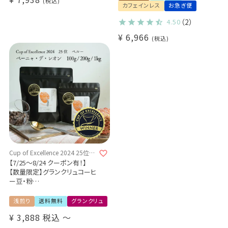
税込
Honey / High roast / Fullcity
カフェインレス
お急ぎ便
roast
4.50
（2）
¥
6,966
税込
Cup of Excellence 2024 25位受
賞ロット
【7/25～8/24 クーポン有！】
【数量限定】グランクリュコーヒ
ー豆・粉
ペルー ペーニャ・デ・レオン農
園（100g / 200g / 1kg）
浅煎り
送料無料
グランクリュ
品種：ゲイシャ
¥
3,888
税込
〜
精製方法：ウォッシュド
焙煎度：浅煎り