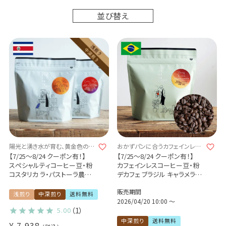
並び替え
陽光と湧き水が育む、黄金色のコ
おかずパンに合うカフェインレス
ーヒー
コーヒー
【7/25～8/24 クーポン有！】
【7/25～8/24 クーポン有！】
スペシャルティコーヒー豆・粉
カフェインレスコーヒー豆・粉
コスタリカ ラ・パストーラ農園
デカフェ ブラジル キャラメラー
1kg(200g×5袋）
ド 1kg（200g×5袋）
販売期間
カトゥーラ カトゥアイ / ゴール
カツアイ / パルプドナチュラル /
浅煎り
中深煎り
送料無料
デン・ハニー
スイスウォータープロセス
2026/04/20 10:00
〜
5.00
（1）
Costa Rica La Pastora /
Caturra / Catuai / Golden
中深煎り
送料無料
¥
7,938