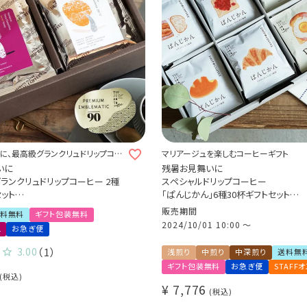
に、最高級グランクリュドリップコー
マリアージュを楽しむコーヒーギフト
いに
残暑お見舞いに
ランクリュドリップコーヒー 2種
スペシャルドリップコーヒー
セット
「ぱんじかん」6種30杯ギフトセット
ellence 2024 ペルー 25位
（カフェインレスコーヒー 2種10杯＋
販売期間
料無料
ギフト包装無料
 オスマンサス農園
ルティコーヒー 4種20杯）
2024/10/01 10:00
〜
ュ
お急ぎ便
パンに合う珈琲 プレゼント 贈り物 ア
ット
3.00
（1）
浅煎り
中煎り
中深煎り
送料無
ギフト包装無料
お急ぎ便
STAFF
税込
¥
7,776
税込