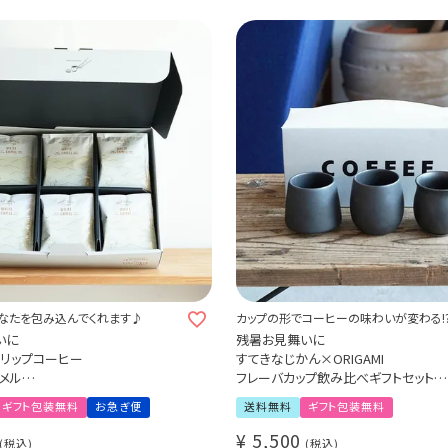
なたを包み込んでくれます♪
カップの形でコーヒーの味わいが変わる!
いに
残暑お見舞いに
ドリップコーヒー
すてきなじかん×ORIGAMI
メル
フレーバカップ飲み比べギフトセット
セット
Tasting Gift Set マットブラック
ギフト包装無料
お急ぎ便
送料無料
ギフト包装無料
おまけのスペシャルティコーヒー豆付
アロマフレーバーカップ
¥
5,500
税込
税込