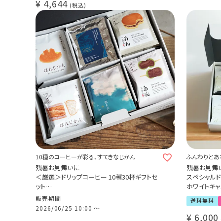
¥
4,644
税込
10種のコーヒーが彩る、すてきなじかん
ふんわりとあ
残暑お見舞いに
残暑お見舞
＜厳選＞ドリップコーヒー 10種30杯ギフトセ
スペシャル
ット
ホワイトキャ
スペシャルティコーヒー豆使用 COE受賞 グラ
30杯ギフト
販売期間
送料無料
ンクリュ スペシャルティ
2026/06/25 10:00
〜
数量限定 期間限定 送料無料
¥
6,000