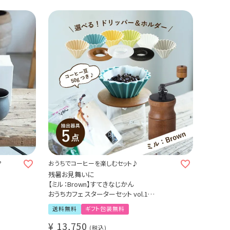
?
おうちでコーヒーを楽しむセット♪
残暑お見舞いに
【ミル：Brown】すてきなじかん
おうちカフェ スターターセット vol.1
選べる！ORIGAMI磁器ドリッパー 6種
送料無料
ギフト包装無料
き
選べる！専用ホルダー 3種
コーヒー抽出器具5点セット（手挽きミル / サ
¥
13,750
税込