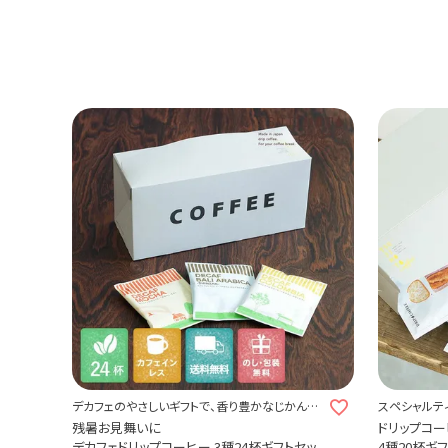
デカフェのやさしいギフトで、香り豊かなじかんを
スペシャルテ
贈ろう。
ヒー
残暑お見舞いに
ドリップコー
デカフェドリップコーヒー 3種24杯ギフトセッ
4種20杯ギ