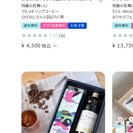
りますように
残暑お見舞いに
残暑お見舞
グルメドリップコーヒー
【ミル：Bla
ひげおじさんと羽ばたく鳥
おうちカフェ 
2種詰め合わせギフト（2種18袋 / 2種27袋）
選べる！ORI
送料無料
ギフト包装無料
お急ぎ便
送料無料
Qグレーダー厳選 スペシャルティコーヒー豆
選べる！専用
使用
コーヒー抽出
5.00
（6）
ーバー / フ
¥
4,500
¥
13,75
1～2杯用 /
税込
〜