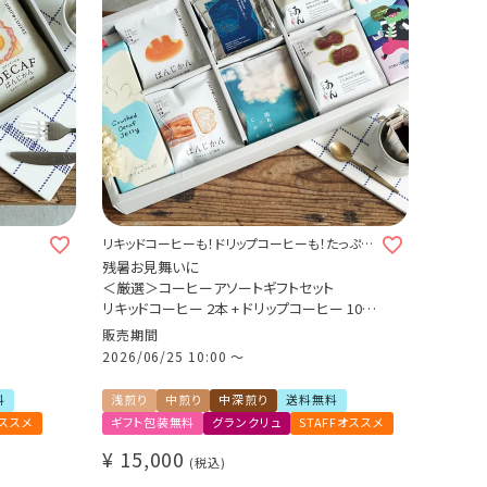
リキッドコーヒーも！ドリップコーヒーも！たっぷり
詰め合わせました♪
残暑お見舞いに
＜厳選＞コーヒーアソートギフトセット
リキッドコーヒー 2本 + ドリップコーヒー 10種
スペシャ
30杯
販売期間
クラッシュドデカフェゼリー カリビアントレジ
2026/06/25 10:00
〜
ソートセ
ャーブレンド
グランクリュ スペシャルティ
料
浅煎り
中煎り
中深煎り
送料無料
数量限定 期間限定 送料無料
オススメ
ギフト包装無料
グランクリュ
STAFFオススメ
¥
15,000
税込