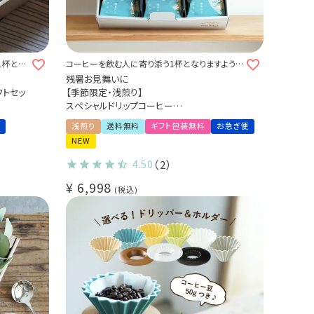
1杯とな
コーヒーを飲む人に寄り添う1杯となりますよう
に
残暑お見舞いに
フトセッ
【季節限定・浅煎り】
スペシャルドリップコーヒー
2種
第41弾 雨あがりのじかん 36杯ギフトセット -
浅煎り
送料無料
ギフト包装無料
お急ぎ便
驟雨 -
NEW
コスタリカ ケブラダ・グランデ農園
4.50
（2）
¥
6,998
税込