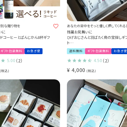
特別な贈り物を
あなたの背中をそっと優しく押してくれる
りますように
いに
残暑お見舞いに
ッドコーヒーとぱんじかん8杯ギフ
ひげおじさんと羽ばたく鳥の宝探しギ
ト
ゼリー / アイスコーヒー / カフェ
アイスコーヒー1本 & ドリップコーヒー
ギフト包装無料
お急ぎ便
送料無料
ギフト包装無料
お急ぎ便
 ドリップコーヒー
詰め合わせギフトセット
ーギフト Qグレーダー厳選 スペ
カリビアントレジャーブレンド
5.00
（2）
4.50
（2）
ヒー豆使用 (dl)
マンボビピ ヨウソロー (dl)
¥
4,000
税込
税込