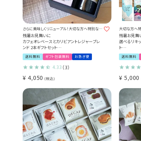
さらに美味しくリニューアル！大切な方へ特別な
大切な方へ
贈り物を
残暑お見舞いに
残暑お見舞
カフェオレベースとカリビアントレジャーブレ
選べるリキ
ンド 2本ギフトセット
ト
特別なコーヒーギフト Qグレーダー厳選 スペ
飲むコーヒー
送料無料
ギフト包装無料
お急ぎ便
送料無料
シャルティコーヒー豆使用
オレの素 /
アイスコーヒー カフェオレ(l)
特別なコーヒ
4.33
（3）
シャルティコー
¥
4,050
¥
5,000
税込