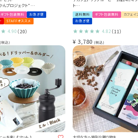
かんプロジェクト”
ト
ティコーヒー豆使用
カフェインレス 送料無料
ギフト包装無料
お急ぎ便
送料無料
ギフト包装無料
カフェイ
のギフトセット (sdc)
出産祝い 御祝 い プチギフト (dc)
ー
STAFFオススメ
お急ぎ便
4.90
（20）
4.82
（11）
¥
3,780
税込
税込
ヒーを楽しむセット♪
大切な方へ特別な贈り物を