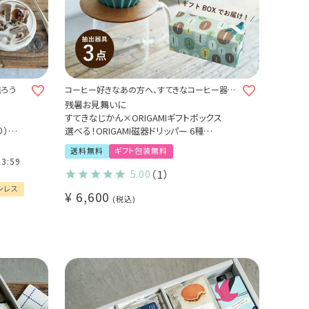
送ろう
コーヒー好きなあの方へ、すてきなコーヒー器具
を贈りませんか。
残暑お見舞いに
すてきなじかん×ORIGAMIギフトボックス
り）
選べる！ORIGAMI磁器ドリッパー 6種
ン 送料
選べる！専用ホルダー 3種
送料無料
ギフト包装無料
コーヒー抽出器具3点セット（1～2杯用）
23:59
上がり
Kalita コーヒーサーバー jug400
5.00
（1）
コーヒー豆（中挽き）のおまけつき
ンレス
¥
6,600
誕生日 プレゼント
税込