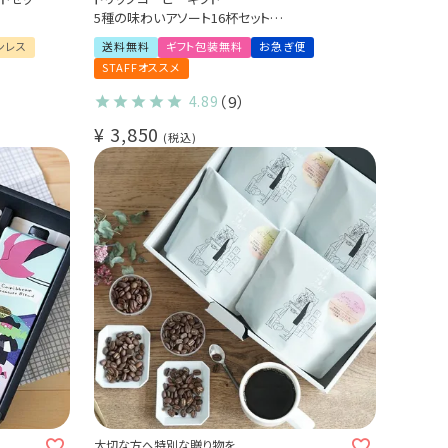
5種の味わいアソート16杯セット
送料無料
ンレス
送料無料
ギフト包装無料
お急ぎ便
STAFFオススメ
4.89
（9）
¥
3,850
税込
大切な方へ特別な贈り物を