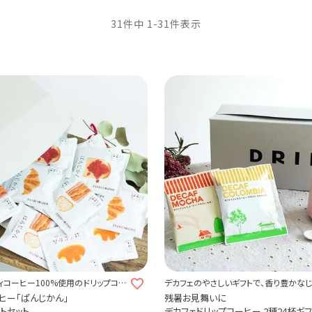
31
件中
1
-
31
件表示
ィコーヒー100%使用のドリップコー
デカフェのやさしいギフトで、香り豊かな
贈ろう。
ヒー「ぱんじかん」
残暑お見舞いに
フトセット
デカフェドリップコーヒー 2種24杯ギ