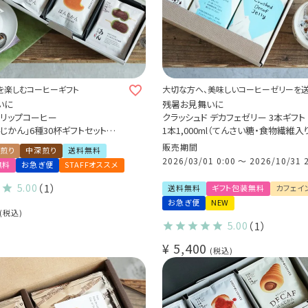
を楽しむコーヒーギフト
大切な方へ、美味しいコーヒーゼリーを
いに
残暑お見舞いに
ドリップコーヒー
クラッシュド デカフェゼリー 3本ギフト
じかん」6種30杯ギフトセット
1本1,000ml（てんさい糖・食物繊維入
う珈琲 2種10杯＋パンに合う珈
カフェインレス コーヒー ノンカフェイ
販売期間
煎り
中深煎り
送料無料
無料
2026/03/01 0:00
〜
2026/10/31 
無料
お急ぎ便
STAFFオススメ
贈り物 アソートセット
飲むコーヒーゼリー 良く振ってお召し
下さい(l)
5.00
（1）
送料無料
ギフト包装無料
カフェイ
お急ぎ便
NEW
税込
5.00
（1）
¥
5,400
税込