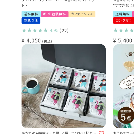
ト
“すてきなじ
カフェインレス 送料無料
スペシャル
送料無料
ギフト包装無料
カフェインレス
送料無料
出産祝い 御祝 プチギフト (dc)
パン好きのため
お急ぎ便
ロングセラ
4.95
（22）
¥
4,050
¥
5,400
税込
あなたの背中をそっと優しく押してくれる1杯とな
おうちでコー