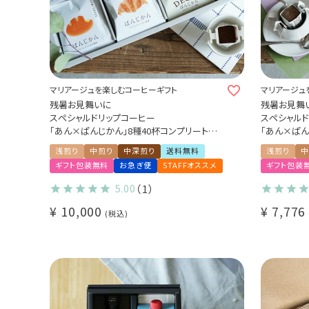
マリアージュを楽しむコーヒーギフト
マリアージュ
残暑お見舞いに
残暑お見舞
スペシャルドリップコーヒー
スペシャル
「あん×ぱんじかん」8種40杯コンプリートギフ
「あん×ぱん
トセット
（あんこに合
浅煎り
中煎り
中深煎り
送料無料
浅煎り
中
（あんじかん 2種10杯＋デカフェぱんじかん 2
琲 4種20杯）
ギフト包装無料
お急ぎ便
STAFFオススメ
ギフト包装
種10杯＋ぱんじかん 4種20杯）
プレゼント 
あんこに合う珈琲 パンに合う珈琲 プレゼント
5.00
（1）
贈り物 アソートセット
¥
10,000
¥
7,776
税込