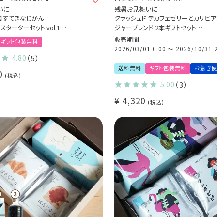
いに
残暑お見舞いに
ck】すてきなじかん
クラッシュド デカフェゼリーとカリビア
スターターセット vol.1
ジャーブレンド 2本ギフトセット
GAMI磁器ドリッパー 6種
特別なコーヒーギフト Qグレーダー厳
販売期間
ギフト包装無料
ホルダー 3種
シャルティコーヒー豆使用
2026/03/01 0:00
〜
2026/10/31 
器具5点セット（手挽きミル / サ
アイスコーヒー コーヒーゼリー
4.80
（5）
ィルター）
プレゼント(l)
送料無料
ギフト包装無料
お急ぎ便
0
 コーヒー豆 50g付き
税込
5.00
（3）
¥
4,320
税込