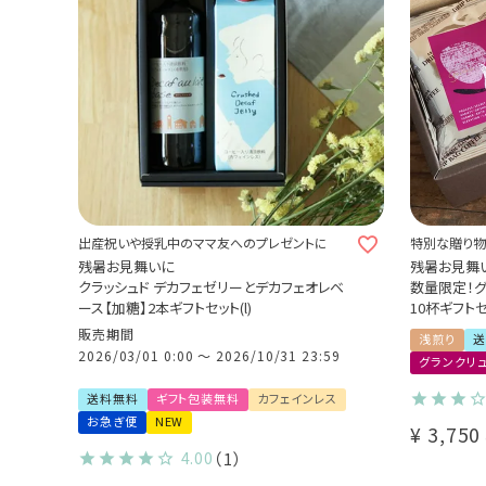
出産祝いや授乳中のママ友へのプレゼントに
特別な贈り物
ヒーギフト
残暑お見舞いに
残暑お見舞
クラッシュド デカフェゼリーとデカフェオレベ
数量限定！グ
ース【加糖】2本ギフトセット(l)
10杯ギフト
Cup of Exc
販売期間
浅煎り
送
ホンジュラス
2026/03/01 0:00
〜
2026/10/31 23:59
グランクリ
送料無料
ギフト包装無料
カフェインレス
お急ぎ便
NEW
¥
3,750
4.00
（1）