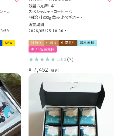
残暑お見舞いに
ントレ
スペシャルティコーヒー豆
4種合計800g 飲み比べギフト
選 スペ
自家焙煎 煎りたて新鮮 贈り物に
販売期間
23:59
2026/05/25 10:00
〜
NEW
浅煎り
中煎り
中深煎り
送料無料
ギフト包装無料
5.00
（3）
¥
7,452
税込