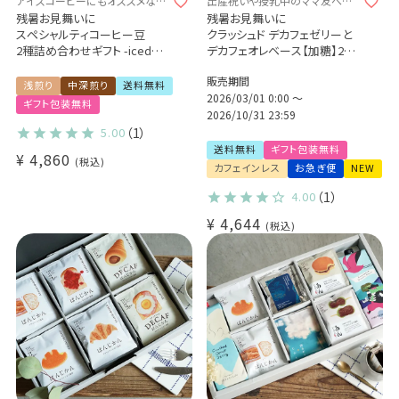
アイスコーヒーにもオススメなコ
出産祝いや授乳中のママ友への
ーヒー豆のギフトセット
プレゼントに
残暑お見舞いに
残暑お見舞いに
スペシャルティコーヒー豆
クラッシュド デカフェゼリーと
2種詰め合わせギフト -iced
デカフェオレベース【加糖】2本
coffee-
ギフトセット(l)
販売期間
アイスコーヒーにオススメ◎
浅煎り
中深煎り
送料無料
エチオピア ウェスト アルシ ゴ
2026/03/01 0:00
〜
ギフト包装無料
ロルチャ CWS 200g
2026/10/31 23:59
コスタリカ ラ・パストーラ農園
5.00
（1）
200g
送料無料
ギフト包装無料
¥
4,860
贈り物 プレゼント
税込
カフェインレス
お急ぎ便
NEW
4.00
（1）
¥
4,644
税込