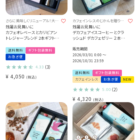
さらに美味しくリニューアル！大切
カフェインレスのじかんを贈りま
な方へ特別な贈り物を
せんか？
残暑お見舞いに
残暑お見舞いに
カフェオレベースとカリビアン
デカフェアイスコーヒーとクラ
トレジャーブレンド 2本ギフトセ
ッシュド デカフェゼリー ２本詰
ット
め合わせギフトセット
販売期間
特別なコーヒーギフト Qグレー
送料無料 数量限定 自家焙煎
送料無料
ギフト包装無料
ダー厳選 スペシャルティコー
カフェインレス ノンカフェイン
2026/03/01 0:00
〜
お急ぎ便
ヒー豆使用
お礼 内祝 出産祝い 手土産に
2026/10/31 23:59
アイスコーヒー カフェオレ(l)
も♪ (l)
4.33
（3）
送料無料
ギフト包装無料
¥
4,050
税込
カフェインレス
お急ぎ便
NEW
5.00
（2）
¥
4,320
税込