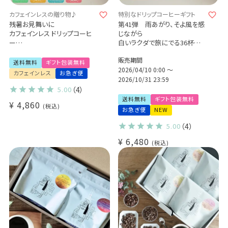
カフェインレスの贈り物♪
特別なドリップコーヒーギフト
残暑お見舞いに
第41弾 雨あがり、そよ風を感
カフェインレス ドリップコーヒ
じながら
ー
白いラクダで旅にでる36杯ギフ
デカフェ コロンビア - aiu -
ト
販売期間
30杯ギフトセット
Qグレーダー厳選 スペシャルテ
送料無料
ギフト包装無料
プレゼント/ 出産祝い
ィコーヒー豆使用
2026/04/10 0:00
〜
カフェインレス
お急ぎ便
挽きたて充填の新鮮ドリップコ
2026/10/31 23:59
ーヒーギフト
5.00
（4）
送料無料
ギフト包装無料
¥
4,860
税込
お急ぎ便
NEW
5.00
（4）
¥
6,480
税込