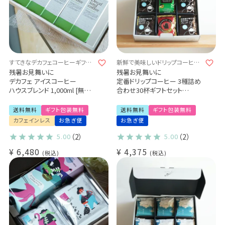
すてきなデカフェコーヒーギフト
新鮮で美味しいドリップコーヒー
♪
３種
残暑お見舞いに
残暑お見舞いに
デカフェ アイスコーヒー
定番ドリップコーヒー 3種詰め
ハウスブレンド 1,000ml [無糖]
合わせ30杯ギフトセット
5本ギフトセット [送料無料]
お茶屋が考えるまろやかブレン
すてきなデカフェギフトセット
ド20袋
送料無料
ギフト包装無料
送料無料
ギフト包装無料
カフェインレスコーヒー
ほろにがブレンド5袋
カフェインレス
お急ぎ便
お急ぎ便
キリマンジャロ5袋
5.00
（2）
5.00
（2）
¥
6,480
¥
4,375
税込
税込