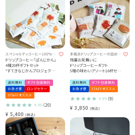
スペシャルティコーヒー100%使
本格派ドリップコーヒーの詰め合
用のドリップコーヒー
わせ♪
ドリップコーヒー「ぱんじかん」
残暑お見舞いに
4種20杯ギフトセット
ドリップコーヒーギフト
“すてきなじかんプロジェクト”
5種の味わいアソート16杯セッ
スペシャルティコーヒー豆使用
ト
パン好きのためのギフトセット
送料無料
送料無料
ギフト包装無料
送料無料
ギフト包装無料
(sdc)
お急ぎ便
ロングセラー
お急ぎ便
STAFFオススメ
STAFFオススメ
4.89
（9）
4.90
（20）
¥
3,850
税込
¥
5,400
税込