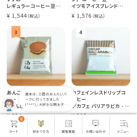
レギュラーコーヒー豆
イツモアイスブレンド
イツモブレンド 500g
500g
1,544
1,576
アイスコーヒーにオススメ
ミャンマー
ルワンダ
大容量 毎日のコーヒーに
業務用 水出
煎りたて 新鮮コーヒー豆
自家焙煎
あんこに合うドリップコー
カフェインレスドリップコ
週末は、三田のめんたいパ
ヒー
ーヒー
ークに行ってきました
(*^^*)/ 大好きな明太子を
「あんじかん」粒あんに合
デカフェ バリアラビカ - ア
たくさん食べて幸せでした♪
う珈琲 1杯分
ロナ - 1杯分
324
205
0