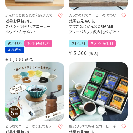
ふんわりとあなたを包み込んでく
カップの形でコーヒーの味わいが
れます♪
変わる!?
残暑お見舞いに
残暑お見舞いに
スペシャルドリップコーヒー
すてきなじかん×ORIGAMI
ホワイトキャメル
フレーバカップ飲み比べギフト
30杯ギフトセット
セット
Tasting Gift Set マットブラック
送料無料
ギフト包装無料
送料無料
ギフト包装無料
おまけのスペシャルティコーヒ
お急ぎ便
¥
5,500
ー豆付き
税込
¥
6,000
アロマフレーバーカップ
税込
バレルフレーバーカップ
ピノフレーバーカップ
おうちでコーヒーを楽しむセット
贅沢リッチで特別なコーヒーギフ
♪
ト
残暑お見舞いに
残暑お見舞いに