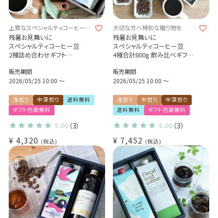
上質なスペシャルティコーヒーを
大切な方へ特別な贈り物を
贈りませんか？
残暑お見舞いに
残暑お見舞いに
スペシャルティコーヒー豆
スペシャルティコーヒー豆
2種詰め合わせギフト
4種合計800g 飲み比べギフト
ブラジル セーハダストレスバハ
自家焙煎 煎りたて新鮮 贈り物
販売期間
販売期間
ス（浅煎り）200g
に
コロンビア カーニャドゥルセ
2026/05/25 10:00
〜
2026/05/25 10:00
〜
（中深煎り）200g
浅煎り
中深煎り
送料無料
浅煎り
中煎り
中深煎り
ギフト包装無料
送料無料
ギフト包装無料
5.00
（3）
5.00
（3）
¥
4,320
¥
7,452
税込
税込