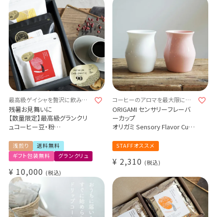
最高級ゲイシャを贅沢に飲み比
コーヒーのアロマを最大限に引
べ
き出す
残暑お見舞いに
ORIGAMI センサリーフレーバ
【数量限定】最高級グランクリ
ーカップ
ュコーヒー豆・粉
オリガミ Sensory Flavor Cup
ゲイシャ 3種300g飲み比べギ
ホワイト（White）ピンク（pink）
フトセット
2019年ワールドブリュワーズカ
浅煎り
送料無料
STAFFオススメ
コスタリカ エル・セドロ農園
ップチャンピオンDu Jianing氏
ギフト包装無料
グランクリュ
¥
2,310
100g
と共同開発
税込
ペルー ペーニャ・デ・レオン農
¥
10,000
税込
園 100g
メキシコ ウエウエテパン農園
100g
Grand Cru / Cup of
Excellence受賞コーヒー / 送