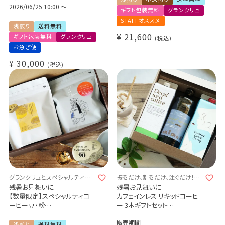
Cup of Excellence 2024 メキ
2026/06/25 10:00
〜
シュド
ギフト包装無料
グランクリュ
シコ 1位
Cup of Excellence 2025 1位
STAFFオススメ
Costa Rica El Cedro
浅煎り
送料無料
Honduras Finca Osmanthus
¥
21,600
ギフト包装無料
グランクリュ
税込
お急ぎ便
¥
30,000
税込
グランクリュとスペシャルティ ～
振るだけ、割るだけ、注ぐだけ！リ
至福の飲み比べ ～
キッド3本ギフトセット
残暑お見舞いに
残暑お見舞いに
【数量限定】スペシャルティコ
カフェインレス リキッドコーヒ
ーヒー豆・粉
ー 3本ギフトセット
グランクリュ × スペシャルティ
クラッシュド デカフェ ゼリー 1
販売期間
2種400g飲み比べギフトセット
本
浅煎り
送料無料