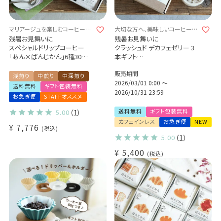
マリアージュを楽しむコーヒーギ
大切な方へ、美味しいコーヒーゼ
フト
リーを送ろう
残暑お見舞いに
残暑お見舞いに
スペシャルドリップコーヒー
クラッシュド デカフェゼリー 3
「あん×ぱんじかん」6種30杯ギ
本ギフト
フトセット
1本1,000ml（てんさい糖・食物
販売期間
（あんこに合う珈琲 2種10杯＋
繊維入り）
浅煎り
中煎り
中深煎り
パンに合う珈琲 4種20杯）
カフェインレス コーヒー ノンカ
2026/03/01 0:00
〜
送料無料
ギフト包装無料
プレゼント 贈り物 アソートセッ
フェイン 送料無料
2026/10/31 23:59
お急ぎ便
STAFFオススメ
ト
飲むコーヒーゼリー 良く振って
お召し上がり下さい(l)
送料無料
ギフト包装無料
5.00
（1）
カフェインレス
お急ぎ便
NEW
¥
7,776
税込
5.00
（1）
¥
5,400
税込