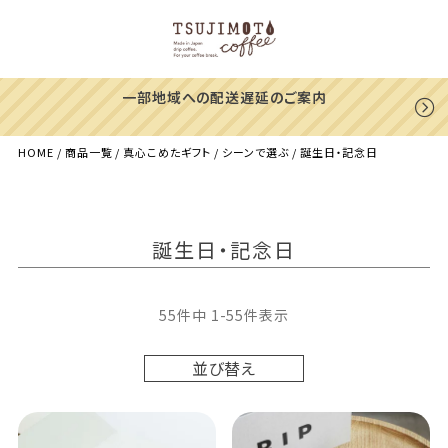
一部地域への配送遅延のご案内
HOME
商品一覧
真心こめたギフト
シーンで選ぶ
誕生日・記念日
誕生日・記念日
55
件中
1
-
55
件表示
並び替え