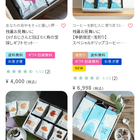
あなたの背中をそっと優しく押し
コーヒーを飲む人に寄り添う1杯
てくれる1杯となりますように
となりますように
残暑お見舞いに
残暑お見舞いに
ひげおじさんと羽ばたく鳥の宝
【季節限定・浅煎り】
探しギフトセット
スペシャルドリップコーヒー
アイスコーヒー1本 & ドリップ
第41弾 雨あがりのじかん 36杯
コーヒー2種
ギフトセット - 驟雨 -
送料無料
ギフト包装無料
浅煎り
送料無料
詰め合わせギフトセット
コスタリカ ケブラダ・グランデ
お急ぎ便
ギフト包装無料
お急ぎ便
カリビアントレジャーブレンド
農園
NEW
マンボビピ ヨウソロー (dl)
4.50
（2）
4.50
（2）
¥
4,000
税込
¥
6,998
税込