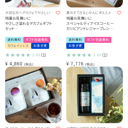
大切な方へデカフェでやさしい贈
夏のすてきなじかんにオススメ
り物を
残暑お見舞いに
残暑お見舞いに
やさしさ溢れるデカフェギフト
スペシャルティアイスコーヒー
セット
カリビアントレジャーブレンド
選べるギフトセット
1,000ml[無糖]
デカフェセイロンティー / 有機
６本ギフトセット
送料無料
ギフト包装無料
送料無料
ギフト包装無料
グリーンルイボスティー
カフェインレス
お急ぎ便
お急ぎ便
デカフェコーヒー豆（100g×2
袋）
5.00
（1）
5.00
（1）
デカフェ コロンビア -アイウ- /
¥
4,860
¥
7,776
デカフェ メキシコ
税込
税込
特別なデカフェギフト
送料無料 お礼 内祝 出産祝い
(src)