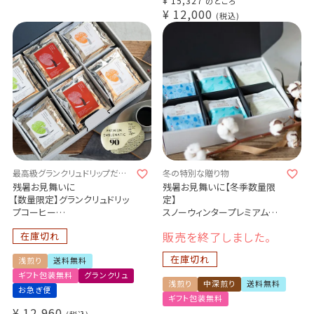
¥
15,327
のところ
¥
12,000
税込
最高級グランクリュドリップだけ
冬の特別な贈り物
を詰め込んだ、至高のギフトセット
残暑お見舞いに
残暑お見舞いに【冬季数量限
【数量限定】グランクリュドリッ
定】
プコーヒー
スノーウィンタープレミアム
3種30杯詰め合わせギフト
3種36杯ギフトセット
販売を終了しました。
在庫切れ
Cup of Excellence 2024 ペル
WINTER winter WINTER 12杯
ー 25位
エメラルドマウンテン 12杯
在庫切れ
浅煎り
送料無料
Costa Rica El Cedro
ホワイトキャメル 12杯
Colombia San Rafael
スペシャルドリップバッグコー
ギフト包装無料
グランクリュ
浅煎り
中深煎り
送料無料
Watermelon
ヒー
お急ぎ便
ギフト包装無料
¥
12,960
税込