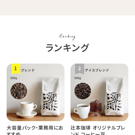
コスタリカ
コロンビア
メキシコ
Ranking
コーヒー生
デカフェ
茶茶茶
ランキング
豆
ペルー
ブラジル
イエメン
すてきな道
生活雑貨
福袋
具
インドネシ
グァテマラ
ホンジュラ
ア
ス
大容量パック・業務用にお
辻本珈琲 オリジナルブレ
業務用
定期便
送料無料
すすめ
ンド コーヒー豆