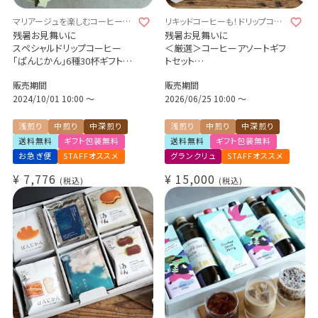
マリアージュを楽しむコーヒーギ
リキッドコーヒーも！ドリップコー
フト
ヒーも！たっぷり詰め合わせまし
残暑お見舞いに
残暑お見舞いに
た♪
スペシャルドリップコーヒー
＜厳選＞コーヒーアソートギフ
「ぱんじかん」6種30杯ギフトセ
トセット
ット
リキッドコーヒー 2本 + ドリップ
販売期間
販売期間
（カフェインレスコーヒー 2種
コーヒー 10種30杯
10杯＋スペシャルティコーヒー
2024/10/01 10:00
〜
クラッシュドデカフェゼリー カ
2026/06/25 10:00
〜
4種20杯）
リビアントレジャーブレンド
パンに合う珈琲 プレゼント 贈
グランクリュ スペシャルティ
浅煎り
中煎り
中深煎り
浅煎り
中煎り
中深煎り
り物 アソートセット
数量限定 期間限定 送料無料
送料無料
ギフト包装無料
送料無料
ギフト包装無料
お急ぎ便
STAFFオススメ
グランクリュ
STAFFオススメ
¥
7,776
¥
15,000
税込
税込