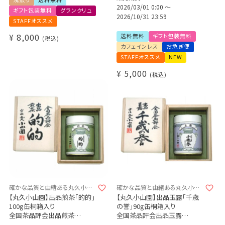
メキシコ ウエウエテパン農園
デカフェ オレベース【無糖】1本
2026/03/01 0:00
〜
ギフト包装無料
グランクリュ
（浅煎り）200g
デカフェ アイスコーヒー 1本
2026/10/31 23:59
STAFFオススメ
エチオピア シダモ ベンサ アル
ベゴナ CWS（浅煎り）200g
¥
8,000
送料無料
ギフト包装無料
税込
カフェインレス
お急ぎ便
STAFFオススメ
NEW
¥
5,000
税込
確かな品質と由緒ある丸久小山
確かな品質と由緒ある丸久小山
園
園
【丸久小山園】出品煎茶「的的」
【丸久小山園】出品玉露「千歳
100g缶桐箱入り
の誉」90g缶桐箱入り
全国茶品評会出品煎茶
全国茶品評会出品玉露
お1人様1点限り（お取り寄せ商
お1人様1点限り（お取り寄せ商