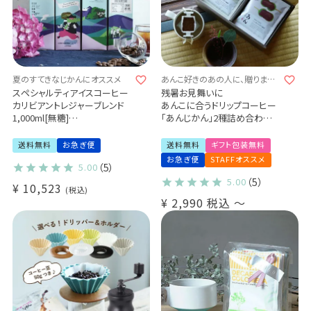
夏のすてきなじかんにオススメ
あんこ好きのあの人に、贈りませ
んか？
スペシャルティアイスコーヒー
残暑お見舞いに
カリビアントレジャーブレンド
あんこに合うドリップコーヒー
1,000ml[無糖]
「あんじかん」2種詰め合わせギ
12本セット(l)
フト
（2種10袋 / 2種20袋）
送料無料
お急ぎ便
送料無料
ギフト包装無料
粒あんに合う珈琲
お急ぎ便
STAFFオススメ
5.00
（5）
こしあんに合う珈琲
5.00
（5）
¥
10,523
税込
¥
2,990
税込
〜