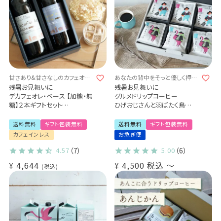
甘さあり&甘さなしのカフェオレ
あなたの背中をそっと優しく押し
の素♪
てくれる1杯となりますように
残暑お見舞いに
残暑お見舞いに
デカフェオレ・ベース 【加糖・無
グルメドリップコーヒー
糖】２本ギフトセット
ひげおじさんと羽ばたく鳥
カフェインレスのカフェオレの
2種詰め合わせギフト（2種18袋
素(l)
/ 2種27袋）
送料無料
ギフト包装無料
送料無料
ギフト包装無料
Qグレーダー厳選 スペシャルテ
カフェインレス
お急ぎ便
ィコーヒー豆使用
4.57
（7）
5.00
（6）
¥
4,644
¥
4,500
税込
〜
税込