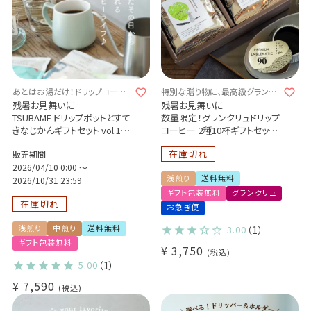
料無料
あとはお湯だけ！ドリップコーヒ
特別な贈り物に、最高級グランク
ーギフト！
リュドリップコーヒーギフト
残暑お見舞いに
残暑お見舞いに
TSUBAME ドリップポットとすて
数量限定！グランクリュドリップ
きなじかんギフトセット vol.1
コーヒー 2種10杯ギフトセット
Glocal Standard Prodacts
Cup of Excellence 2024 ペル
在庫切れ
販売期間
TSUBAME ドリップポット
ー 25位
ドリップコーヒー4種8杯
2026/04/10 0:00
〜
コロンビア サンラファエル・ウ
浅煎り
送料無料
ォーターメロン
2026/10/31 23:59
ギフト包装無料
グランクリュ
在庫切れ
お急ぎ便
浅煎り
中煎り
送料無料
3.00
（1）
ギフト包装無料
¥
3,750
税込
5.00
（1）
¥
7,590
税込