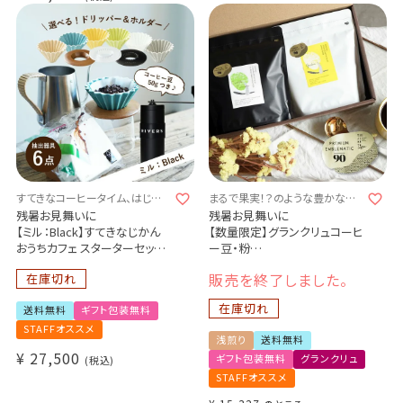
すてきなコーヒータイム、はじめ
まるで果実！？のような豊かな香
ませんか。
りと味わい
残暑お見舞いに
残暑お見舞いに
【ミル：Black】すてきなじかん
【数量限定】グランクリュコーヒ
おうちカフェ スターターセット
ー豆・粉
vol.2
インフューズドコーヒー 2種
販売を終了しました。
在庫切れ
選べる！ORIGAMI磁器ドリッパ
400g飲み比べギフトセット
ー 6種
コロンビア レモン・キャンディ
在庫切れ
送料無料
ギフト包装無料
選べる！専用ホルダー 3種
（浅煎り）200g
コーヒー抽出器具6点セット
コロンビア サンラファエル・ウ
STAFFオススメ
浅煎り
送料無料
（ポット / 手挽きミル / サーバー
ォーターメロン（浅煎り）200g
¥
27,500
ギフト包装無料
グランクリュ
/ フィルター）
税込
1～2杯用 / コーヒー豆 50g付
STAFFオススメ
き