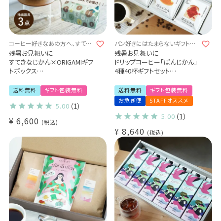
コーヒー好きなあの方へ、すてき
パン好きにはたまらないギフトセ
なコーヒー器具を贈りませんか。
ット♪
残暑お見舞いに
残暑お見舞いに
すてきなじかん×ORIGAMIギフ
ドリップコーヒー「ぱんじかん」
トボックス
4種40杯ギフトセット
選べる！ORIGAMI磁器ドリッパ
“すてきなじかんプロジェクト”
ー 6種
(sdc)
送料無料
ギフト包装無料
送料無料
ギフト包装無料
選べる！専用ホルダー 3種
お急ぎ便
STAFFオススメ
5.00
（1）
コーヒー抽出器具3点セット（1
～2杯用）
5.00
（1）
¥
6,600
税込
Kalita コーヒーサーバー
¥
8,640
jug400
税込
コーヒー豆（中挽き）のおまけ
つき
誕生日 プレゼント