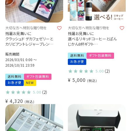
大切な方へ特別な贈り物を
大切な方へ特別な贈り物を
残暑お見舞いに
残暑お見舞いに
クラッシュド デカフェゼリーと
選べるリキッドコーヒーとぱん
カリビアントレジャーブレンド 2
じかん8杯ギフト
本ギフトセット
飲むコーヒーゼリー / アイスコ
販売期間
特別なコーヒーギフト Qグレー
ーヒー / カフェオレの素 / ドリ
送料無料
ギフト包装無料
ダー厳選 スペシャルティコー
2026/03/01 0:00
〜
ップコーヒー
お急ぎ便
ヒー豆使用
特別なコーヒーギフト Qグレー
2026/10/31 23:59
アイスコーヒー コーヒーゼリ
ダー厳選 スペシャルティコー
5.00
（2）
ー
ヒー豆使用 (dl)
送料無料
ギフト包装無料
¥
5,000
プレゼント(l)
税込
お急ぎ便
NEW
5.00
（2）
¥
4,320
税込