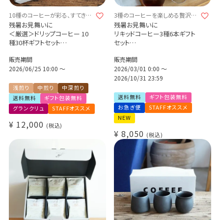
10種のコーヒーが彩る、すてきな
3種のコーヒーを楽しめる贅沢な
じかん
ギフトセット
残暑お見舞いに
残暑お見舞いに
＜厳選＞ドリップコーヒー 10
リキッドコーヒー3種6本ギフト
種30杯ギフトセット
セット
スペシャルティコーヒー豆使用
カリビアントレジャーブレンド
販売期間
販売期間
COE受賞 グランクリュ スペシ
カフェオレベース
ャルティ
2026/06/25 10:00
〜
クラッシュド デカフェゼリー
2026/03/01 0:00
〜
数量限定 期間限定 送料無料
アイスコーヒー＋カフェオレ＋
2026/10/31 23:59
コーヒーゼリー詰め合わせ 送
浅煎り
中煎り
中深煎り
料無料 (l)
送料無料
ギフト包装無料
送料無料
ギフト包装無料
お急ぎ便
STAFFオススメ
グランクリュ
STAFFオススメ
NEW
¥
12,000
税込
¥
8,050
税込