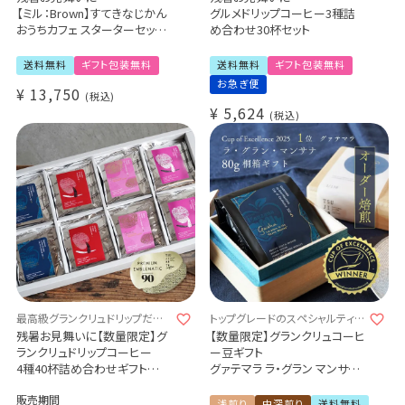
【ミル：Brown】すてきなじかん
グルメドリップコーヒー3種詰
おうちカフェ スターターセット
め合わせ30杯セット
vol.1
選べる！ORIGAMI磁器ドリッパ
送料無料
ギフト包装無料
送料無料
ギフト包装無料
ー 6種
お急ぎ便
¥
13,750
選べる！専用ホルダー 3種
税込
コーヒー抽出器具5点セット
¥
5,624
税込
（手挽きミル / サーバー / フィル
ター）
1～2杯用 / コーヒー豆 50g付
き
最高級グランクリュドリップだけ
トップグレードのスペシャルティ -
を詰め込んだ、至高のギフトセット
最高級の贈り物を -
残暑お見舞いに【数量限定】グ
【数量限定】グランクリュコーヒ
ランクリュドリップコーヒー
ー豆ギフト
4種40杯詰め合わせギフト
グァテマラ ラ・グラン マンサナ
Cup of Excellence 2025 グァ
約5～6杯分（80g）
販売期間
テマラ 1位
ゲイシャ / エキゾチック ウォッ
浅煎り
中深煎り
送料無料