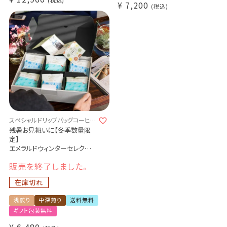
¥
7,200
税込
スペシャルドリップバッグコーヒー
冬の特別な贈り物
残暑お見舞いに【冬季数量限
定】
エメラルドウィンターセレクショ
ン
販売を終了しました。
2種30杯ギフトセット
WINTER winter WINTER 15杯
在庫切れ
エメラルドマウンテン 15杯
浅煎り
中深煎り
送料無料
ギフト包装無料
¥
6,480