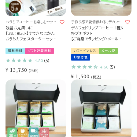
おうちでコーヒーを楽しむセット
手作り感で愛情伝わる、デカフェ
♪
プチギフト♪
残暑お見舞いに
デカフェドリップコーヒー 3種6
【ミル：Black】すてきなじかん
杯プチギフト
おうちカフェ スターターセット
【ご自身でラッピング・メール
vol.1
便】
選べる！ORIGAMI磁器ドリッパ
カフェインレスドリップコーヒ
送料無料
ギフト包装無料
カフェインレス
メール便
ー 6種
ー
お急ぎ便
4.80
（5）
選べる！専用ホルダー 3種
（代引き・同梱不可)
コーヒー抽出器具5点セット
4.60
（5）
¥
13,750
税込
（手挽きミル / サーバー / フィル
¥
1,500
ター）
税込
1～2杯用 / コーヒー豆 50g付
き