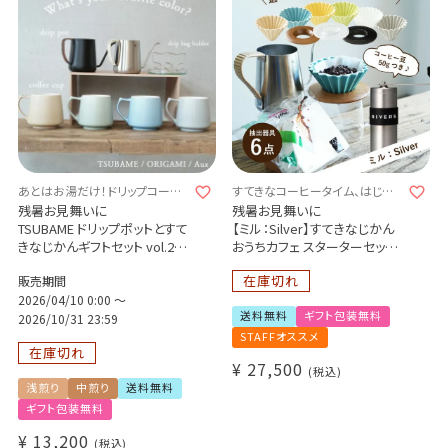
あとはお湯だけ！ドリップコーヒ
すてきなコーヒータイム、はじめ
ーギフト！
ませんか。
残暑お見舞いに
残暑お見舞いに
TSUBAME ドリップポットとすて
【ミル：Silver】すてきなじかん
きなじかんギフトセット vol.2
おうちカフェ スターターセット
Glocal Standard Prodacts
vol.2
在庫切れ
販売期間
TSUBAME ドリップポット
選べる！ORIGAMI磁器ドリッパ
ORIGAMI マグカップ
2026/04/10 0:00
〜
ー 6種
送料無料
ギフト包装無料
AUX ドリップバッグホルダー
選べる！専用ホルダー 3種
2026/10/31 23:59
ドリップコーヒー4種18杯
コーヒー抽出器具6点セット
STAFFオススメ
在庫切れ
（ポット / 手挽きミル / サーバー
¥
27,500
/ フィルター）
税込
浅煎り
中煎り
送料無料
1～2杯用 / コーヒー豆 50g付
き
ギフト包装無料
¥
13,200
税込