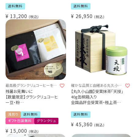
品）
品）
送料無料
送料無料
¥
13,200
¥
26,950
税込
税込
最高級グランクリュコーヒーを詰
確かな品質と由緒ある丸久小山
め合わせた至高のギフト
園
残暑お見舞いに
【丸久小山園】受賞抹茶「天授」
【数量限定】グランクリュコーヒ
40g缶桐箱入り
ー豆・粉
全国品評会受賞茶・極上茶
ゲイシャ 2種400g飲み比べギ
お1人様1点限り（お取り寄せ商
フトセット
品）
浅煎り
送料無料
送料無料
ホンジュラス オスマンサス農
ギフト包装無料
グランクリュ
¥
45,360
園（浅煎り）200g
税込
メキシコ ウエウエテパン農園
¥
15,000
税込
（浅煎り）200g