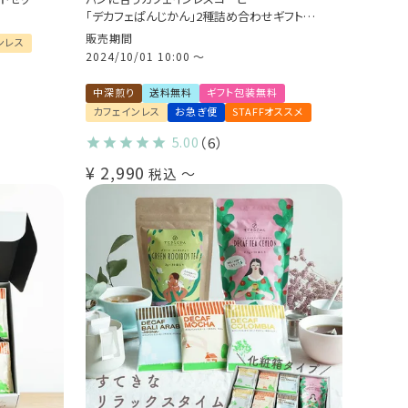
「デカフェぱんじかん」2種詰め合わせギフト（2
種10杯 / 2種20杯）
販売期間
ンレス
おかずパンに合う珈琲
2024/10/01 10:00
〜
おやつパンに合う珈琲
ドリップバッグ プレゼント 贈り物
中深煎り
送料無料
ギフト包装無料
カフェインレス
お急ぎ便
STAFFオススメ
5.00
（6）
¥
2,990
税込
〜