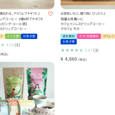
情伝わる、デカフェプチギフト♪
出産祝いなど、贈り物にぴったり♪
ップコーヒー 3種6杯プチギフト
残暑お見舞いに
ッピング・メール便】
カフェインレスドリップコーヒー
スドリップコーヒー
デカフェ モカ
梱不可)
30杯ギフトセット (dc)
レス
メール便
お急ぎ便
送料無料
ギフト包装無料
カフェイ
お急ぎ便
4.60
（5）
4.67
（3）
税込
¥
4,860
税込