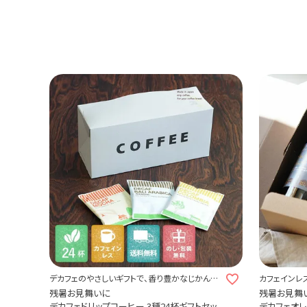
デカフェのやさしいギフトで、香り豊かなじかんを
カフェインレ
贈ろう。
かなじかんを
残暑お見舞いに
残暑お見舞
デカフェドリップコーヒー 3種24杯ギフトセッ
デカフェオレ