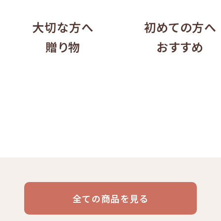
大切な方へ
初めての方へ
贈り物
おすすめ
リキッド
ケニア
コーヒー豆・粉
エチオピア
コーヒー生豆
コスタリカ
コロン
デカフ
コーヒー
全ての商品を見る