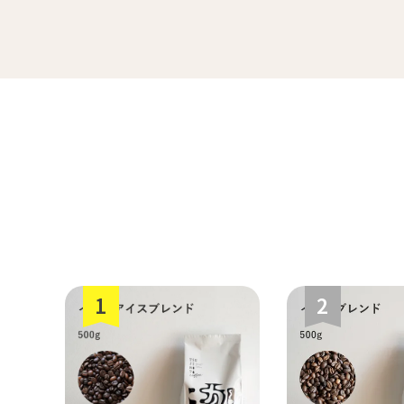
ペルー
すてきな道具
生
ミャンマー