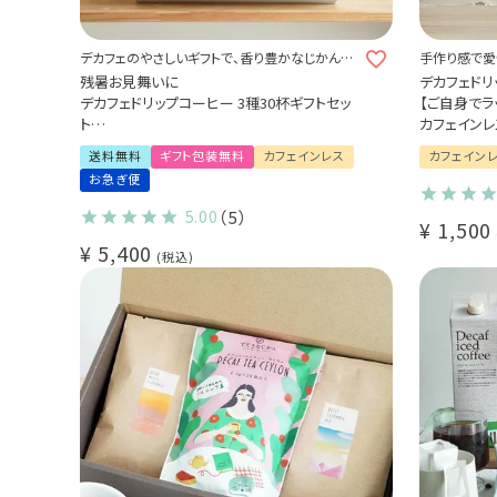
デカフェのやさしいギフトで、香り豊かなじかんを
手作り感で愛
贈ろう。
残暑お見舞いに
デカフェドリ
デカフェドリップコーヒー 3種30杯ギフトセッ
【ご自身でラ
ト
カフェインレ
コロンビア 10杯 / モカ 10杯 / バリアラビカ10
（代引き・同
送料無料
ギフト包装無料
カフェインレス
カフェイン
杯
お急ぎ便
カフェインレス プレゼント 贈り物
5.00
（5）
¥
1,500
¥
5,400
税込