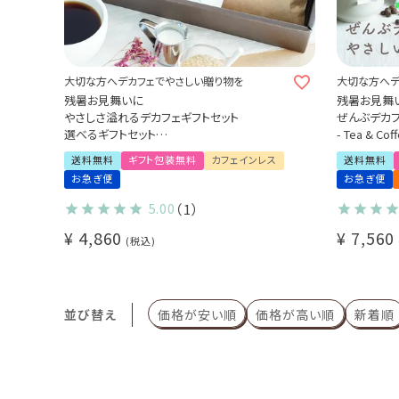
大切な方へデカフェでやさしい贈り物を
大切な方へデ
残暑お見舞いに
残暑お見舞
やさしさ溢れるデカフェギフトセット
ぜんぶデカ
選べるギフトセット
- Tea & 
デカフェセイロンティー / 有機グリーンルイボ
デカフェドリ
送料無料
ギフト包装無料
カフェインレス
送料無料
スティー
デカフェセイ
お急ぎ便
お急ぎ便
デカフェコーヒー豆（100g×2袋）
有機グリー
デカフェ コロンビア -アイウ- / デカフェ メキシ
デカフェアイス
5.00
（1）
コ
¥
4,860
¥
7,560
特別なデカフェギフト
税込
送料無料 お礼 内祝 出産祝い(src)
並び替え
価格が安い順
価格が高い順
新着順