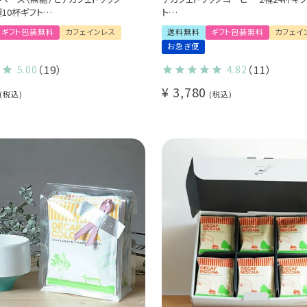
種10杯ギフト
ト
ス 送料無料
カフェインレス 送料無料
ギフト包装無料
カフェインレス
送料無料
ギフト包装無料
カフェイ
カフェのカフェオレの素
出産祝い 御祝 い プチギフト (dc)
お急ぎ便
ンビア 5杯 / デカフェ・モカ 5杯
5.00
（19）
4.82
（11）
¥
3,780
税込
税込