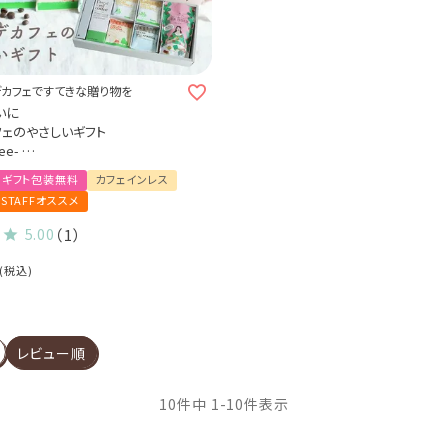
カフェですてきな贈り物を
いに
フェのやさしいギフト
Coffee-
ップコーヒー3種20杯
ギフト包装無料
カフェインレス
ロンティー 1袋
STAFFオススメ
ンルイボスティー1袋
コーヒー1本 (dl)
5.00
（1）
税込
レビュー順
10
件中
1
-
10
件表示