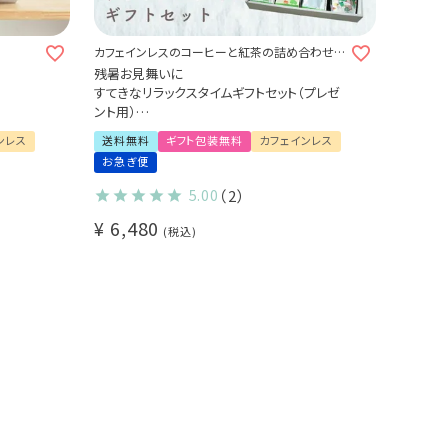
カフェインレスのコーヒーと紅茶の詰め合わせセ
ット おしゃれ
残暑お見舞いに
すてきなリラックスタイムギフトセット（プレゼ
ント用）
- Tea & Drip Coffee -
ンレス
送料無料
ギフト包装無料
カフェインレス
デカフェセイロンティー (2.5g×30袋) ×1パッ
お急ぎ便
ク
有機グリーンルイボスティー (2g×30袋) ×1
5.00
（2）
パック
¥
6,480
デカフェドリップコーヒー 3種 （コロンビア・モ
税込
カ・バリアラビカ）30杯
送料無料 (dc)