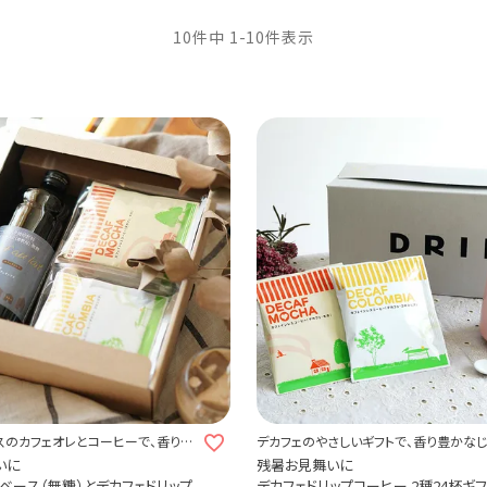
10
件中
1
-
10
件表示
スのカフェオレとコーヒーで、香り豊
デカフェのやさしいギフトで、香り豊かな
贈ろう。
贈ろう。
いに
残暑お見舞いに
ベース（無糖）とデカフェドリップ
デカフェドリップコーヒー 2種24杯ギ