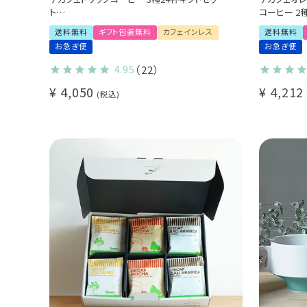
ト
コーヒー 2
カフェインレス 送料無料
カフェインレ
送料無料
ギフト包装無料
カフェインレス
送料無料
出産祝い 御祝 プチギフト (dc)
甘さなし デ
お急ぎ便
お急ぎ便
デカフェ・コロ
(dl)
4.95
（22）
¥
4,050
¥
4,212
税込