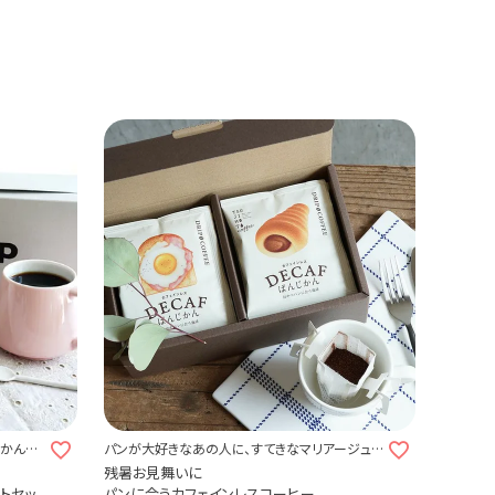
じかんを
パンが大好きなあの人に、すてきなマリアージュ
を届けませんか？
残暑お見舞いに
フトセッ
パンに合うカフェインレスコーヒー