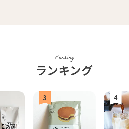
ブラジル
イエメン
インドネシア
グァテ
活雑貨
福袋
業務用
定期
Ranking
ランキング
ルワンダ