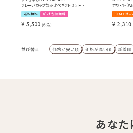
フレーバカップ飲み比べギフトセット
ホワイト（Whi
Tasting Gift Set マットブラック
2019年ワ
送料無料
ギフト包装無料
STAFFオス
おまけのスペシャルティコーヒー豆付き
ンDu Jia
アロマフレーバーカップ
¥
5,500
¥
2,310
税込
バレルフレーバーカップ
ピノフレーバーカップ
並び替え
価格が安い順
価格が高い順
新着順
あなた