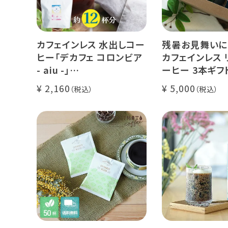
カフェインレス 水出しコー
残暑お見舞いに
ヒー「デカフェ コロンビア
カフェインレス 
- aiu -」
ーヒー 3本ギフ
24g×6個（約12杯分）
クラッシュド デ
2,160
5,000
マウンテンウォータープロ
ー 1本
セス カフェインレスコーヒ
デカフェ オレベ
ー豆100%使用 メール便
糖】1本
でお届け
デカフェ アイス
本