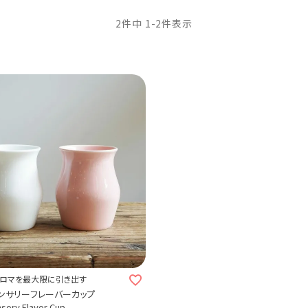
2
件中
1
-
2
件表示
ロマを最大限に引き出す
 センサリーフレーバーカップ
ory Flavor Cup