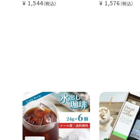
1,544
1,576
アイスコーヒー
大容量 毎日の
業務用 水出
煎りたて 新鮮
自家焙煎