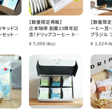
【数量限定再販】
【数量限定
リキッドコ
辻本珈琲 創業23周年記
ーヒー豆・
トセット
念！ドリップコーヒー 5種
ブラジル 
カフェ ゼリ
50杯セット
レ・ド・クリ
5,000
3,024
アニバーサリーブレンド
200g / 1
ース【無
（コスタリカ ルワンダ メキ
品種：カト
シコ）
精製方法：
コーヒー 1
イツモブレンド ヨウソロー
焙煎度：浅
ぱんじかん
COE Braz
期間限定 送料無料
Val