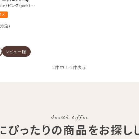
te）ピンク（pink）
ールドブリュワーズカップチャンピオ
スメ
ning氏と共同開発
税込
レビュー順
2
件中
1
-
2
件表示
Search coffee
にぴったりの商品
をお探し