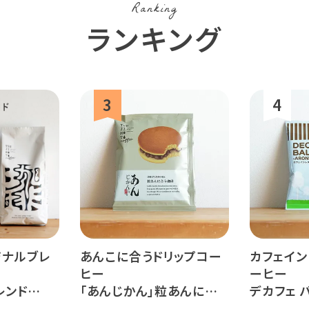
Ranking
ランキング
ルワンダ
ジナルブレ
あんこに合うドリップコー
カフェイン
ヒー
ーヒー
レンド
「あんじかん」粒あんに合う
デカフェ バ
珈琲 1杯分
ロナ - 1