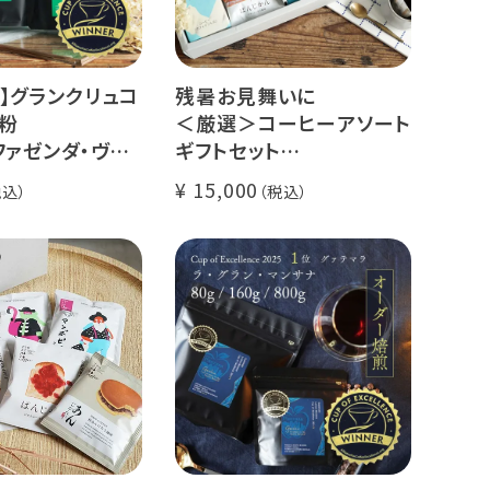
】グランクリュコ
残暑お見舞いに
粉
＜厳選＞コーヒーアソート
ファゼンダ・ヴァ
ギフトセット
スタル（100g /
リキッドコーヒー 2本 + ド
15,000
kg）
リップコーヒー 10種30杯
ゥカイ・アス
クラッシュドデカフェゼリ
ナチュラル
ー カリビアントレジャーブ
煎り
レンド
il Fazenda
グランクリュ スペシャルテ
ィ