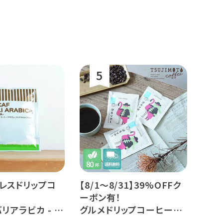
レスドリップコ
【8/1～8/31】39%OFFク
ーポン有！
リアラビカ - ア
グルメドリップコーヒー
杯分
ヨウソロー