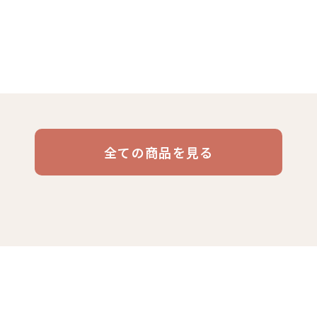
リキッド
ケニア
コーヒー豆・粉
エチオピア
コーヒー生豆
コスタリカ
コロン
デカフ
コーヒー
全ての商品を見る
ブラジル
イエメン
インドネシア
グァテ
活雑貨
福袋
業務用
定期