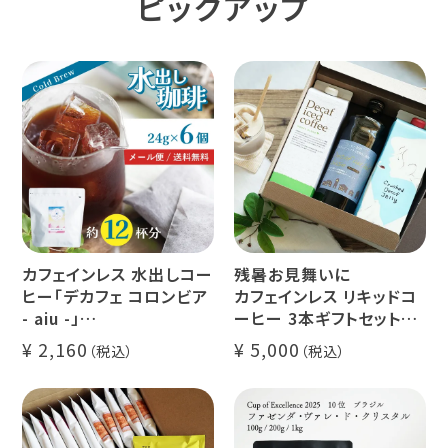
ピックアップ
カフェインレス 水出しコー
残暑お見舞いに
ヒー「デカフェ コロンビア
カフェインレス リキッドコ
- aiu -」
ーヒー 3本ギフトセット
24g×6個（約12杯分）
クラッシュド デカフェ ゼリ
2,160
5,000
マウンテンウォータープロ
ー 1本
セス カフェインレスコーヒ
デカフェ オレベース【無
ー豆100%使用 メール便
糖】1本
でお届け
デカフェ アイスコーヒー 1