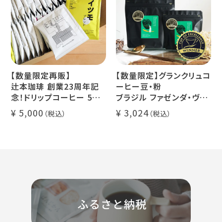
本
【数量限定再販】
【数量限定】グランクリュコ
辻本珈琲 創業23周年記
ーヒー豆・粉
念！ドリップコーヒー 5種
ブラジル ファゼンダ・ヴァ
50杯セット
レ・ド・クリスタル（100g /
5,000
3,024
アニバーサリーブレンド
200g / 1kg）
（コスタリカ ルワンダ メキ
品種：カトゥカイ・アス
シコ）
精製方法：ナチュラル
イツモブレンド ヨウソロー
焙煎度：浅煎り
ぱんじかん
COE Brazil Fazenda
期間限定 送料無料
Val