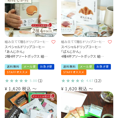
組み立てて贈るドリップコーヒー
組み立てて贈るドリップコーヒー
4杯ギフト♪
4杯ギフト♪
スペシャルドリップコーヒー
スペシャルドリップコーヒー
「あんじかん」
「ぱんじかん」
2種4杯アソートボックス 組み
4種4杯アソートボックス 組み
立てキット
立てキット
プチギフト メール便 送料無料
プチギフト メール便 送料無料
送料無料
メール便
お急ぎ便
送料無料
メール便
お急ぎ便
ご自身で作るキットをお届け♪
ご自身で作るキットをお届け♪
STAFFオススメ
STAFFオススメ
(sdc)
5.00
（1）
4.67
（12）
¥
1,620
税込
〜
¥
1,620
税込
〜