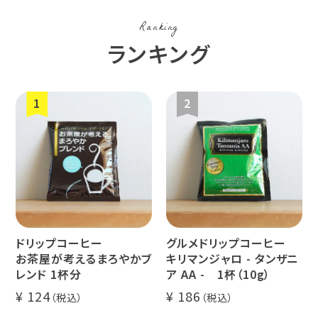
コスタリカ
コロンビア
メキシコ
Ranking
コーヒー生
デカフェ
茶茶茶
ランキング
豆
ペルー
ブラジル
イエメン
すてきな道
生活雑貨
福袋
具
インドネシ
グァテマラ
ホンジュラ
ア
ス
ドリップコーヒー
グルメドリップコーヒー
業務用
定期便
送料無料
お茶屋が考えるまろやかブ
キリマンジャロ - タンザニ
レンド 1杯分
ア AA - 1杯（10g）
124
186
ミャンマー
ルワンダ