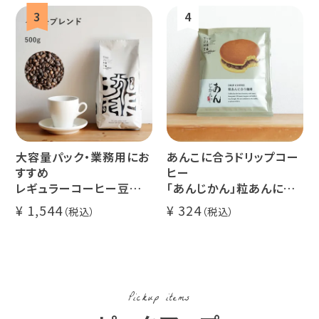
大容量パック・業務用にお
あんこに合うドリップコー
すすめ
ヒー
レギュラーコーヒー豆
「あんじかん」粒あんに合
イツモブレンド 500g
う珈琲 1杯分
1,544
324
Pickup items