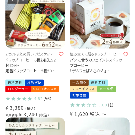
2セットまとめ買いでビスケットが
組み立てて贈るドリップコーヒー
付いてくる♪
4杯ギフト♪
ドリップコーヒー 6種お試し52
パンに合うカフェインレスドリッ
杯セット
プコーヒー
定番ドリップコーヒー5種50杯
「デカフェぱんじかん」
＋
2種4杯アソートボックス 組み
毎月変わるスペシャルドリップ
立てキット
送料無料
お急ぎ便
中深煎り
送料無料
コーヒー2杯 (dc)
プチギフト メール便 送料無料
ロングセラー
STAFFオススメ
カフェインレス
メール便
ご自身で作るキットをお届け♪
お急ぎ便
おかずパンに合う珈琲
4.82
（56）
おやつパンに合う珈琲
3.00
（1）
¥
3,380
税込
¥
1,620
税込
〜
¥
3,240
税込
会員価格