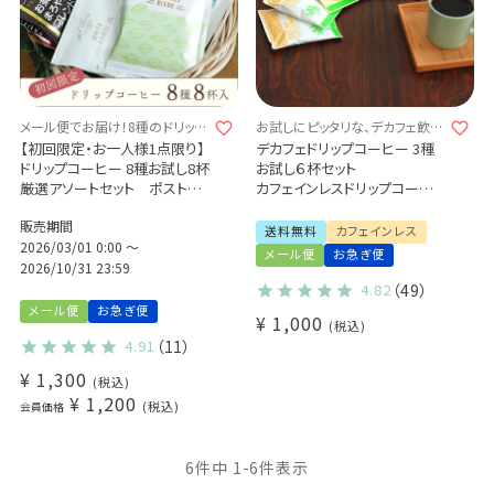
メール便でお届け！8種のドリップ
お試しにピッタリな、デカフェ飲み
コーヒーをお試し♪
比べセット♪
【初回限定・お一人様1点限り】
デカフェドリップコーヒー 3種
ドリップコーヒー 8種お試し8杯
お試し６杯セット
厳選アソートセット ポストに
カフェインレスドリップコーヒ
お届け♪
ー
販売期間
送料無料
カフェインレス
2026/03/01 0:00
〜
メール便
お急ぎ便
2026/10/31 23:59
4.82
（49）
メール便
お急ぎ便
¥
1,000
税込
4.91
（11）
¥
1,300
税込
¥
1,200
税込
会員価格
6
件中
1
-
6
件表示