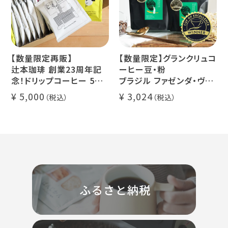
【数量限定再販】
【数量限定】グランクリュコ
辻本珈琲 創業23周年記
ーヒー豆・粉
念！ドリップコーヒー 5種
ブラジル ファゼンダ・ヴァ
50杯セット
レ・ド・クリスタル（100g /
5,000
3,024
アニバーサリーブレンド
200g / 1kg）
（コスタリカ ルワンダ メキ
品種：カトゥカイ・アス
シコ）
精製方法：ナチュラル
イツモブレンド ヨウソロー
焙煎度：浅煎り
ぱんじかん
COE Brazil Fazenda
期間限定 送料無料
Val