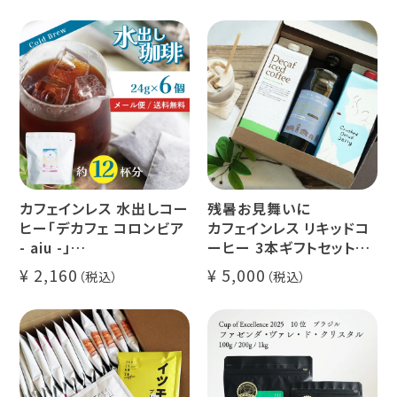
カフェインレス 水出しコー
残暑お見舞いに
ヒー「デカフェ コロンビア
カフェインレス リキッドコ
- aiu -」
ーヒー 3本ギフトセット
24g×6個（約12杯分）
クラッシュド デカフェ ゼリ
2,160
5,000
マウンテンウォータープロ
ー 1本
セス カフェインレスコーヒ
デカフェ オレベース【無
ー豆100%使用 メール便
糖】1本
でお届け
デカフェ アイスコーヒー 1
本