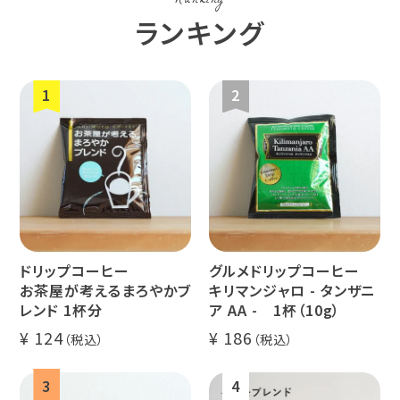
Ranking
コーヒー生
デカフェ
茶茶茶
ランキング
豆
ペルー
ブラジル
イエメン
すてきな道
生活雑貨
福袋
具
インドネシ
グァテマラ
ホンジュラ
ア
ス
ドリップコーヒー
グルメドリップコーヒー
業務用
定期便
送料無料
お茶屋が考えるまろやかブ
キリマンジャロ - タンザニ
レンド 1杯分
ア AA - 1杯（10g）
124
186
ミャンマー
ルワンダ