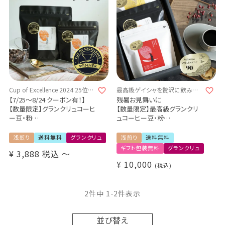
Cup of Excellence 2024 25位受
最高級ゲイシャを贅沢に飲み比
賞ロット
べ
【7/25～8/24 クーポン有！】
残暑お見舞いに
【数量限定】グランクリュコーヒ
【数量限定】最高級グランクリ
ー豆・粉
ュコーヒー豆・粉
ペルー ペーニャ・デ・レオン農
ゲイシャ 3種300g飲み比べギ
園（100g / 200g / 1kg）
フトセット
浅煎り
送料無料
グランクリュ
浅煎り
送料無料
品種：ゲイシャ
コスタリカ エル・セドロ農園
ギフト包装無料
グランクリュ
¥
3,888
税込
〜
精製方法：ウォッシュド
100g
焙煎度：浅煎り
ペルー ペーニャ・デ・レオン農
¥
10,000
税込
COE Peru Peña De Leon /
園 100g
Washed / Cup of Excellence
メキシコ ウエウエテパン農園
2024 25位受賞ロット 送料無料
100g
2
件中
1
-
2
件表示
Grand Cru / Cup of
Excellence受賞コーヒー / 送
料無料
並び替え